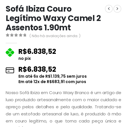
Sofá Ibiza Couro
Legítimo Waxy Camel 2
Assentos 1.90mt
( Não há avaliações ainda. )
0
fora de 5
R$
6.838,52
no pix
R$
6.838,52
Em até
6
x de
R$
1.139,75
sem juros
Em até
12
x de
R$
683,91
com juros
Nosso Sofá Ibiza em Couro Waxy Branco é um artigo de
luxo produzido artesanalmente com o maior cuidado e
apreço pelos detalhes e pela qualidade. Tratando-se
de um estofado artesanal de luxo, é produzido à mão
em couro legítimo, o que torna cada peça única e