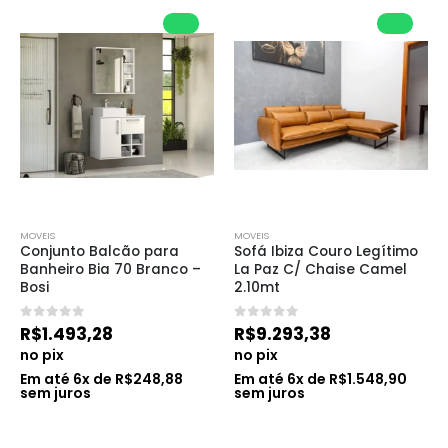
MOVEIS
MOVEIS
Conjunto Balcão para 
Sofá Ibiza Couro Legítimo 
Banheiro Bia 70 Branco – 
La Paz C/ Chaise Camel 
Bosi
2.10mt
0
de 5
0
de 5
R$
1.493,28
R$
9.293,38
no pix
no pix
Em até
6
x de
R$
248,88
Em até
6
x de
R$
1.548,90
sem juros
sem juros