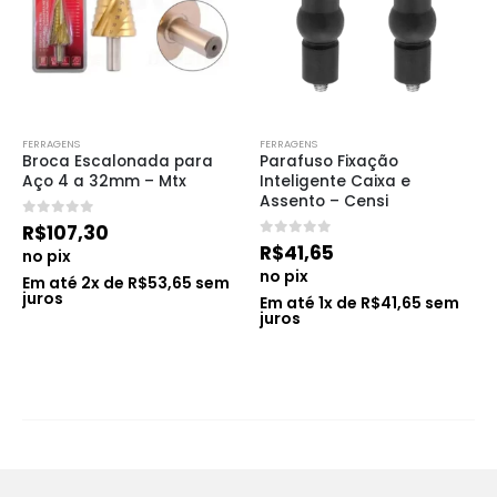
FERRAGENS
FERRAGENS
Broca Escalonada para 
Parafuso Fixação 
Aço 4 a 32mm – Mtx
Inteligente Caixa e 
Assento – Censi
0
de 5
R$
107,30
0
de 5
R$
41,65
no pix
no pix
Em até
2
x de
R$
53,65
sem
juros
Em até
1
x de
R$
41,65
sem
juros