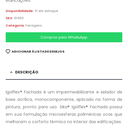
edificações.
Disponibilidade:
31 em estoque
SKU:
91430
Categoria:
Ferragens
Comprar pelo WhatsApp
ADICIONAR À LISTA DE DESEJOS
DESCRIÇÃO
Igolflex® Fachada é um impermeabilizante e selador de
base acrílica, monocomponente, aplicado na forma de
pintura, pronto para uso. Sika® Igolflex® Fachada possui
em sua formulação microesferas poliméricas ocas que
melhoram o corforto térmico no interior das edificações.