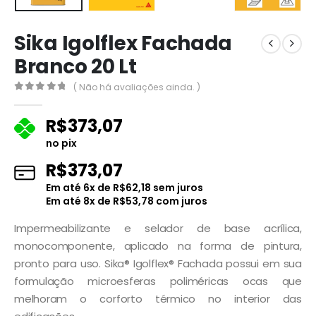
Sika Igolflex Fachada
Branco 20 Lt
( Não há avaliações ainda. )
0
fora de 5
R$
373,07
no pix
R$
373,07
Em até
6
x de
R$
62,18
sem juros
Em até
8
x de
R$
53,78
com juros
Impermeabilizante e selador de base acrílica,
monocomponente, aplicado na forma de pintura,
pronto para uso. Sika® Igolflex® Fachada possui em sua
formulação microesferas poliméricas ocas que
melhoram o corforto térmico no interior das