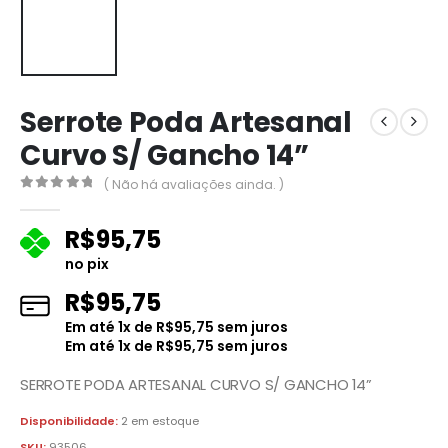
Serrote Poda Artesanal
Curvo S/ Gancho 14”
( Não há avaliações ainda. )
0
fora de 5
R$
95,75
no pix
R$
95,75
Em até
1
x de
R$
95,75
sem juros
Em até
1
x de
R$
95,75
sem juros
SERROTE PODA ARTESANAL CURVO S/ GANCHO 14”
Disponibilidade:
2 em estoque
SKU:
93506