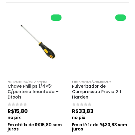
FERRAMENTAS/JARDINAGEM
FERRAMENTAS/JARDINAGEM
Chave Phillips 1/4×5” 
Pulverizador de 
C/ponteira Imantada – 
Compressao Previa 2lt 
Dtools
Harden
0
de 5
0
de 5
R$
15,80
R$
33,83
no pix
no pix
Em até
1
x de
R$
15,80
sem
Em até
1
x de
R$
33,83
sem
juros
juros