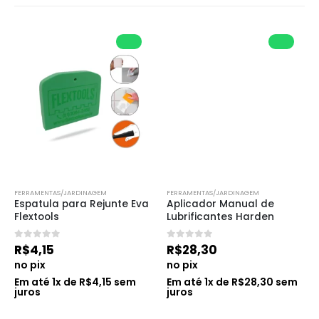
FERRAMENTAS/JARDINAGEM
FERRAMENTAS/JARDINAGEM
Espatula para Rejunte Eva 
Aplicador Manual de 
Flextools
Lubrificantes Harden
0
de 5
0
de 5
R$
4,15
R$
28,30
no pix
no pix
Em até
1
x de
R$
4,15
sem
Em até
1
x de
R$
28,30
sem
juros
juros