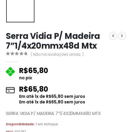
Serra Vidia P/ Madeira
7”1/4x20mmx48d Mtx
( Não há avaliações ainda. )
0
fora de 5
R$
65,80
no pix
R$
65,80
Em até
1
x de
R$
65,80
sem juros
Em até
1
x de
R$
65,80
sem juros
SERRA VIDIA P/ MADEIRA 7”1/4X20MMX48D MTX
Disponibilidade:
1 em estoque
SKU:
100787