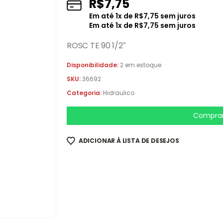
R$
7,75
Em até
1
x de
R$
7,75
sem juros
Em até
1
x de
R$
7,75
sem juros
ROSC TE 90 1/2″
Disponibilidade:
2 em estoque
SKU:
36692
Categoria:
Hidraulico
Comprar
ADICIONAR À LISTA DE DESEJOS