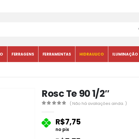
CO
FERRAGENS
FERRAMENTAS
HIDRAULICO
ILUMINAÇÃO
Rosc Te 90 1/2″
( Não há avaliações ainda. )
0
fora de 5
R$
7,75
no pix