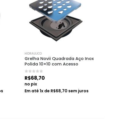
HIDRAULICO
HIDRAULICO
Grelha Novii Quadrada Aço Inox 
Registro
Polida 10×10 com Acesso
União 4
0
de 5
0
de 5
R$
68,70
R$
33,
no pix
no pix
os
Em até
1
x de
R$
68,70
sem juros
Em até
1