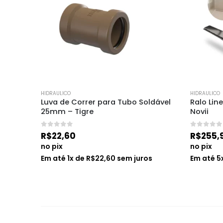
HIDRAULICO
HIDRAULICO
l C/ 
Luva de Correr para Tubo Soldável 
Ralo Lin
25mm – Tigre
Novii
0
de 5
0
de 5
R$
22,60
R$
255,
no pix
no pix
s
Em até
1
x de
R$
22,60
sem juros
Em até
5