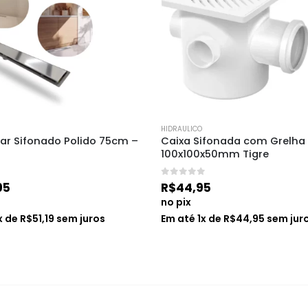
HIDRAULICO
ear Sifonado Polido 75cm – 
Caixa Sifonada com Grelha 
100x100x50mm Tigre
0
de 5
95
R$
44,95
no pix
x de
R$
51,19
sem juros
Em até
1
x de
R$
44,95
sem jur