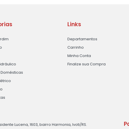
rias
Links
ardim
Departamentos
o
Carrinho
Minha Conta
idráulico
Finalize sua Compra
s Domésticas
létrico
ão
tas
P
sidente Lucena, 1603, bairro Harmonia, Ivoti/RS.