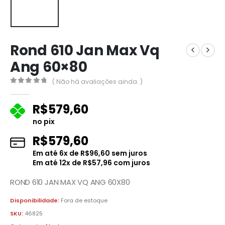
Rond 610 Jan Max Vq
Ang 60×80
( Não há avaliações ainda. )
0
fora de 5
R$
579,60
no pix
R$
579,60
Em até
6
x de
R$
96,60
sem juros
Em até
12
x de
R$
57,96
com juros
ROND 610 JAN MAX VQ ANG 60X80
Disponibilidade:
Fora de estoque
SKU:
46825