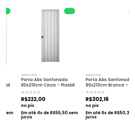
ABERTURAS
ABERTURAS
Porta Abs Sanfonada 
Porta Abs Sanfonada 
80x210cm Cinza – Plasbil
90x210cm Branca – Plasbil
0
de 5
0
de 5
R$
222,00
R$
302,16
no pix
no pix
Em até
4
x de
R$
55,50
sem
Em até
6
x de
R$
50,36
sem
juros
juros