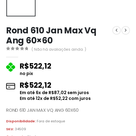
Rond 610 Jan Max Vq
Ang 60×60
( Não há avaliações ainda. )
0
fora de 5
R$
522,12
no pix
R$
522,12
Em até
6
x de
R$
87,02
sem juros
Em até
12
x de
R$
52,22
com juros
ROND 610 JAN MAX VQ ANG 60X60
Disponibilidade:
Fora de estoque
SKU:
34509