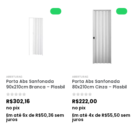
ABERTURAS
ABERTURAS
Porta Abs Sanfonada 
Porta Abs Sanfonada 
90x210cm Branca – Plasbil
80x210cm Cinza – Plasbil
0
de 5
0
de 5
R$
302,16
R$
222,00
no pix
no pix
Em até
6
x de
R$
50,36
sem
Em até
4
x de
R$
55,50
sem
juros
juros