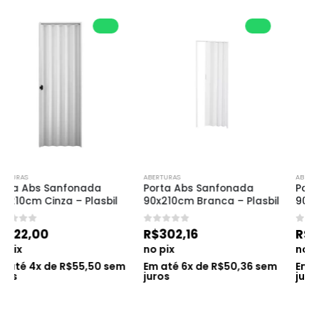
ABERTURAS
ABERTURAS
Porta Abs Sanfonada 
Porta Abs Sanfonada 
90x210cm Branca – Plasbil
90x210cm Cinza – Plasbil
0
de 5
0
de 5
R$
302,16
R$
227,40
no pix
no pix
Em até
6
x de
R$
50,36
sem
Em até
4
x de
R$
56,85
sem
juros
juros