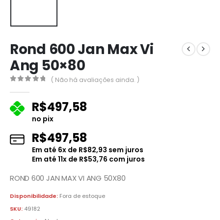
Rond 600 Jan Max Vi
Ang 50×80
( Não há avaliações ainda. )
0
fora de 5
R$
497,58
no pix
R$
497,58
Em até
6
x de
R$
82,93
sem juros
Em até
11
x de
R$
53,76
com juros
ROND 600 JAN MAX VI ANG 50X80
Disponibilidade:
Fora de estoque
SKU:
49182