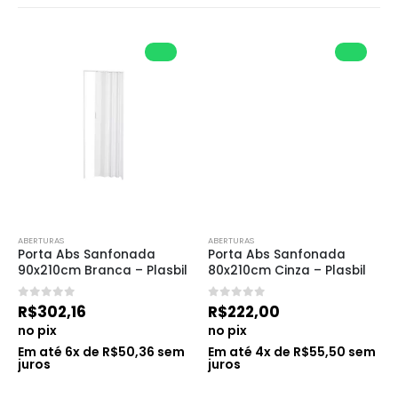
ABERTURAS
ABERTURAS
Porta Abs Sanfonada 
Porta Abs Sanfonada 
90x210cm Branca – Plasbil
80x210cm Cinza – Plasbil
0
de 5
0
de 5
R$
302,16
R$
222,00
no pix
no pix
Em até
6
x de
R$
50,36
sem
Em até
4
x de
R$
55,50
sem
juros
juros