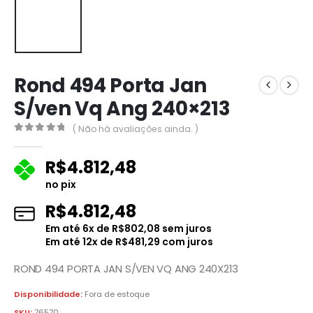
Rond 494 Porta Jan
S/ven Vq Ang 240×213
( Não há avaliações ainda. )
0
fora de 5
R$
4.812,48
no pix
R$
4.812,48
Em até
6
x de
R$
802,08
sem juros
Em até
12
x de
R$
481,29
com juros
ROND 494 PORTA JAN S/VEN VQ ANG 240X213
Disponibilidade:
Fora de estoque
SKU:
76570