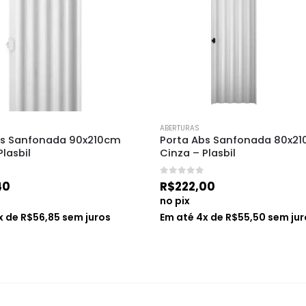
ABERTURAS
bs Sanfonada 90x210cm 
Porta Abs Sanfonada 80x21
Plasbil
Cinza – Plasbil
0
de 5
40
R$
222,00
no pix
x de
R$
56,85
sem juros
Em até
4
x de
R$
55,50
sem jur