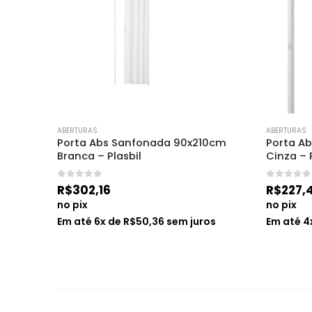
ABERTURAS
ABERTURAS
Porta Abs Sanfonada 90x210cm 
Porta A
Branca – Plasbil
Cinza – 
0
de 5
0
de 5
R$
302,16
R$
227,
no pix
no pix
Em até
6
x de
R$
50,36
sem juros
Em até
4