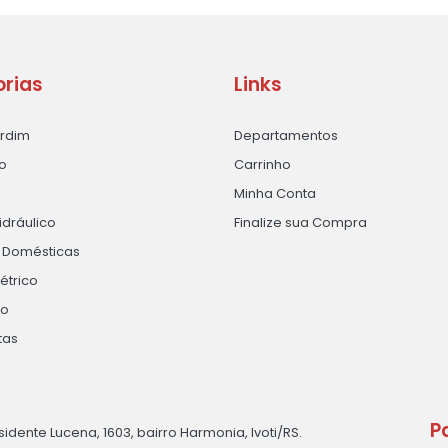
rias
Links
ardim
Departamentos
o
Carrinho
Minha Conta
idráulico
Finalize sua Compra
s Domésticas
létrico
ão
tas
P
sidente Lucena, 1603, bairro Harmonia, Ivoti/RS.