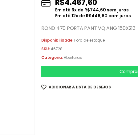
R$
4.467,60
Em até
6
x de
R$
744,60
sem juros
Em até
12
x de
R$
446,80
com juros
ROND 470 PORTA PANT VQ ANG 150X213
Disponibilidade:
Fora de estoque
SKU:
46728
Categoria:
Aberturas
Comprar
ADICIONAR À LISTA DE DESEJOS