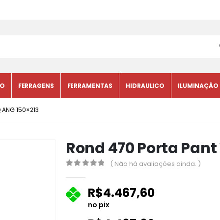
CO
FERRAGENS
FERRAMENTAS
HIDRAULICO
ILUMINAÇÃO
 ANG 150×213
Rond 470 Porta Pant
( Não há avaliações ainda. )
0
fora de 5
R$
4.467,60
no pix