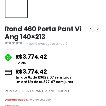
Rond 460 Porta Pant Vi
Ang 140×213
( Não há avaliações ainda. )
0
fora de 5
R$
3.774,42
no pix
R$
3.774,42
Em até
6
x de
R$
629,07
sem juros
Em até
12
x de
R$
377,47
com juros
ROND 460 PORTA PANT VI ANG 140X213
Disponibilidade:
Fora de estoque
SKU:
59188