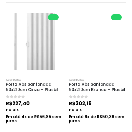
ABERTURAS
ABERTURAS
Porta Abs Sanfonada 
Porta Abs Sanfonada 
90x210cm Cinza – Plasbil
90x210cm Branca – Plasbil
0
de 5
0
de 5
R$
227,40
R$
302,16
no pix
no pix
Em até
4
x de
R$
56,85
sem
Em até
6
x de
R$
50,36
sem
juros
juros