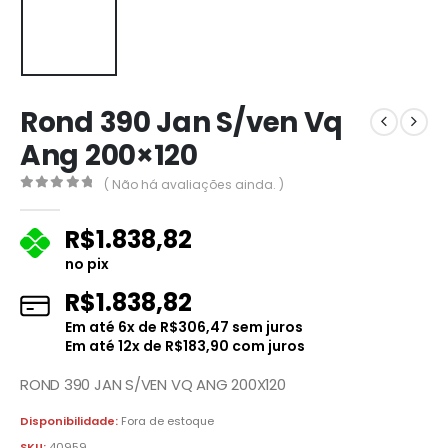
Rond 390 Jan S/ven Vq
Ang 200×120
( Não há avaliações ainda. )
0
fora de 5
R$
1.838,82
no pix
R$
1.838,82
Em até
6
x de
R$
306,47
sem juros
Em até
12
x de
R$
183,90
com juros
ROND 390 JAN S/VEN VQ ANG 200X120
Disponibilidade:
Fora de estoque
SKU:
40959