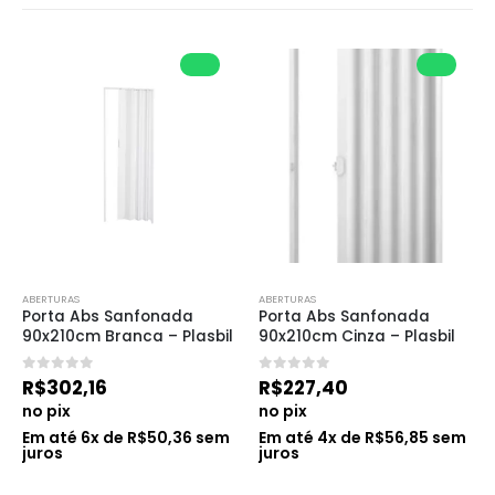
ABERTURAS
ABERTURAS
Porta Abs Sanfonada 
Porta Abs Sanfonada 
90x210cm Branca – Plasbil
90x210cm Cinza – Plasbil
0
de 5
0
de 5
R$
302,16
R$
227,40
no pix
no pix
Em até
6
x de
R$
50,36
sem
Em até
4
x de
R$
56,85
sem
juros
juros