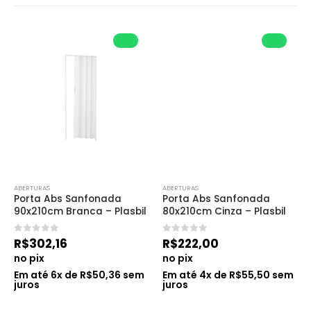
ABERTURAS
ABERTURAS
Porta Abs Sanfonada 
Porta Abs Sanfonada 
90x210cm Branca – Plasbil
80x210cm Cinza – Plasbil
0
de 5
0
de 5
R$
302,16
R$
222,00
no pix
no pix
Em até
6
x de
R$
50,36
sem
Em até
4
x de
R$
55,50
sem
juros
juros