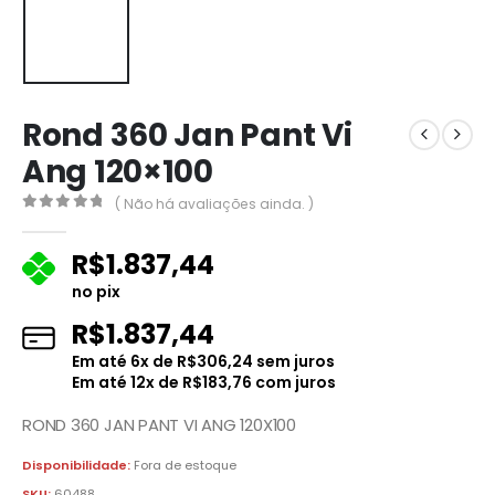
Rond 360 Jan Pant Vi
Ang 120×100
( Não há avaliações ainda. )
0
fora de 5
R$
1.837,44
no pix
R$
1.837,44
Em até
6
x de
R$
306,24
sem juros
Em até
12
x de
R$
183,76
com juros
ROND 360 JAN PANT VI ANG 120X100
Disponibilidade:
Fora de estoque
SKU:
60488