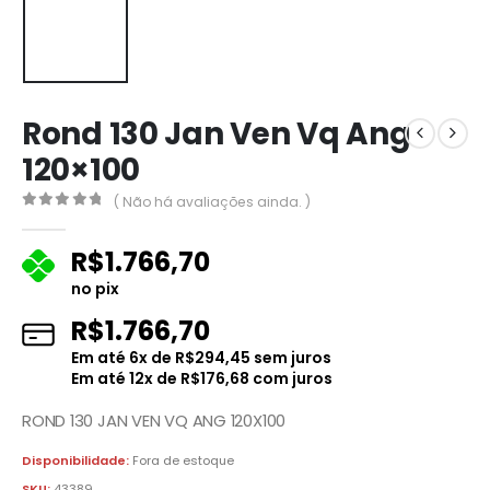
Rond 130 Jan Ven Vq Ang
120×100
( Não há avaliações ainda. )
0
fora de 5
R$
1.766,70
no pix
R$
1.766,70
Em até
6
x de
R$
294,45
sem juros
Em até
12
x de
R$
176,68
com juros
ROND 130 JAN VEN VQ ANG 120X100
Disponibilidade:
Fora de estoque
SKU:
43389