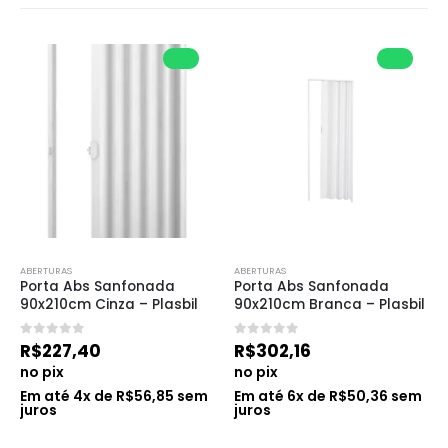
ABERTURAS
ABERTURAS
Porta Abs Sanfonada 
Porta Abs Sanfonada 
90x210cm Cinza – Plasbil
90x210cm Branca – Plasbil
0
de 5
0
de 5
R$
227,40
R$
302,16
no pix
no pix
Em até
4
x de
R$
56,85
sem
Em até
6
x de
R$
50,36
sem
juros
juros