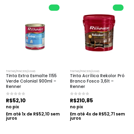
TINTAS/PINCEIS/LIXAS
TINTAS/PINCEIS/LIXAS
Tinta Extra Esmalte 1155 
Tinta Acrílica Rekolor Pró 
Verde Colonial 900ml – 
Branco Fosco 3,6lt – 
Renner
Renner
0
de 5
0
de 5
R$
52,10
R$
210,85
no pix
no pix
Em até
1
x de
R$
52,10
sem
Em até
4
x de
R$
52,71
sem
juros
juros