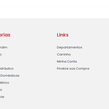
rias
Links
ardim
Departamentos
o
Carrinho
Minha Conta
idráulico
Finalize sua Compra
s Domésticas
létrico
ão
tas