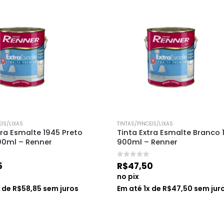
EIS/LIXAS
TINTAS/PINCEIS/LIXAS
tra Esmalte 1945 Preto 
Tinta Extra Esmalte Branco 1
00ml – Renner
900ml – Renner
0
de 5
5
R$
47,50
no pix
x de
R$
58,85
sem juros
Em até
1
x de
R$
47,50
sem jur