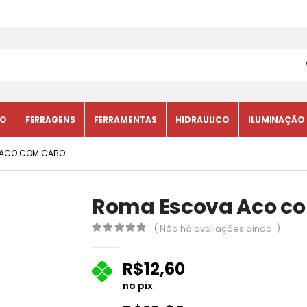
CO
FERRAGENS
FERRAMENTAS
HIDRAULICO
ILUMINAÇÃO
 ACO COM CABO
Roma Escova Aco c
( Não há avaliações ainda. )
0
fora de 5
R$
12,60
no pix