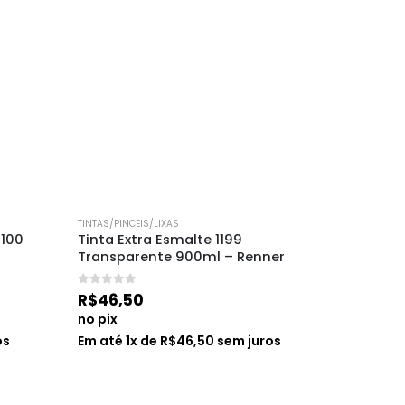
TINTAS/PINCEIS/LIXAS
TINTAS/PINC
100 
Tinta Extra Esmalte 1199 
Massa Co
Transparente 900ml – Renner
Kg
0
de 5
0
de 5
R$
46,50
R$
37,2
no pix
no pix
os
Em até
1
x de
R$
46,50
sem juros
Em até
1