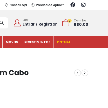
Nossa Loja
Precisa de Ajuda?
Olá!
Carrinho
0
Entrar / Registrar
R$
0,00
MÓVEIS
REVESTIMENTOS
PINTURA
om Cabo