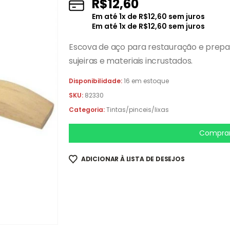
R$
12,60
Em até
1
x de
R$
12,60
sem juros
Em até
1
x de
R$
12,60
sem juros
Escova de aço para restauração e prepar
sujeiras e materiais incrustados.
Disponibilidade:
16 em estoque
SKU:
82330
Categoria:
Tintas/pinceis/lixas
Comprar
ADICIONAR À LISTA DE DESEJOS