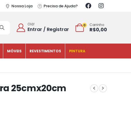
Nossa Loja
Precisa de Ajuda?
Olá!
Carrinho
0
Entrar / Registrar
R$
0,00
MÓVEIS
REVESTIMENTOS
PINTURA
ura 25cmx20cm