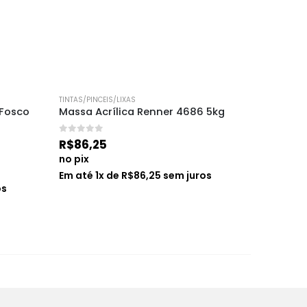
TINTAS/PINCEIS/LIXAS
TINTAS/PINC
 Fosco 
Massa Acrílica Renner 4686 5kg
Resina A
Stonelac
0
de 5
R$
86,25
0
de 5
R$
244
no pix
no pix
Em até
1
x de
R$
86,25
sem juros
os
Em até