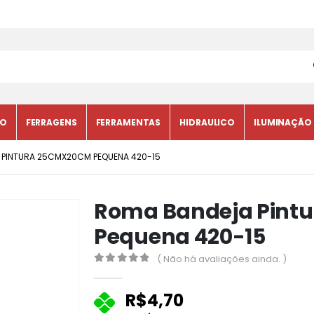
CO
FERRAGENS
FERRAMENTAS
HIDRAULICO
ILUMINAÇÃO
 PINTURA 25CMX20CM PEQUENA 420-15
Roma Bandeja Pint
Pequena 420-15
( Não há avaliações ainda. )
0
fora de 5
R$
4,70