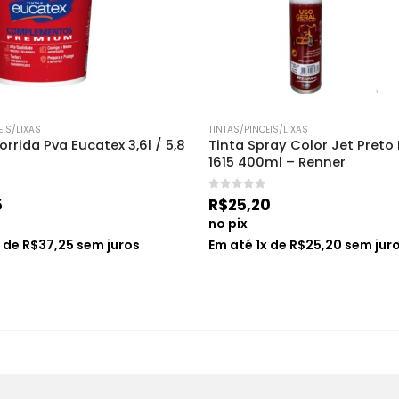
EIS/LIXAS
TINTAS/PINCEIS/LIXAS
rrida Pva Eucatex 3,6l / 5,8 
Tinta Spray Color Jet Preto
1615 400ml – Renner
0
de 5
5
R$
25,20
no pix
x de
R$
37,25
sem juros
Em até
1
x de
R$
25,20
sem jur