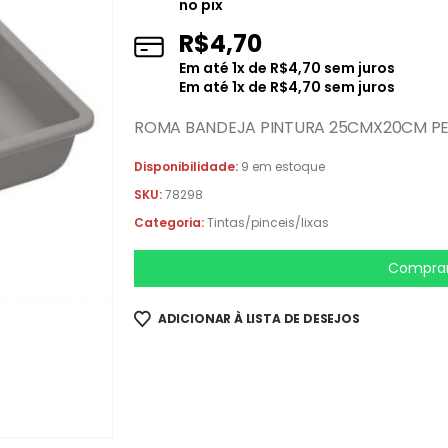
no pix
R$
4,70
Em até
1
x de
R$
4,70
sem juros
Em até
1
x de
R$
4,70
sem juros
ROMA BANDEJA PINTURA 25CMX20CM PE
Disponibilidade:
9 em estoque
SKU:
78298
Categoria:
Tintas/pinceis/lixas
Comprar
ADICIONAR À LISTA DE DESEJOS