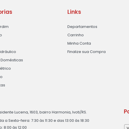
rias
Links
ardim
Departamentos
o
Carrinho
Minha Conta
idráulico
Finalize sua Compra
s Domésticas
létrico
ão
tas
P
sidente Lucena, 1603, bairro Harmonia, Ivoti/RS.
 a Sexta-feira: 7:30 às 11:30 e das 13:00 às 18:30
: 8:00 às 12:00