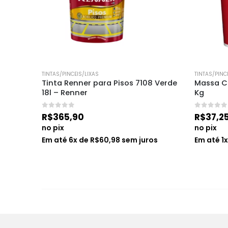
TINTAS/PINCEIS/LIXAS
TINTAS/PINC
9cm
Tinta Renner para Pisos 7108 Verde 
Massa Co
18l – Renner
Kg
0
de 5
0
de 5
R$
365,90
R$
37,2
no pix
no pix
Em até
6
x de
R$
60,98
sem juros
Em até
1