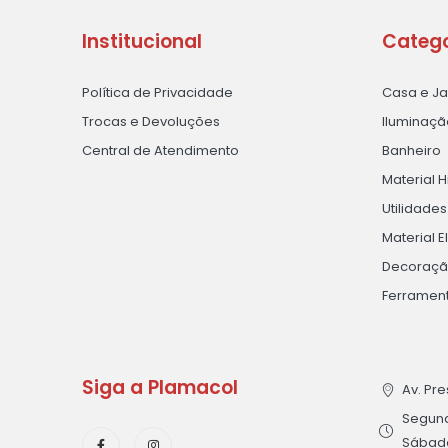
Institucional
Catego
Política de Privacidade
Casa e J
Trocas e Devoluções
Iluminaçã
Central de Atendimento
Banheiro
Material H
Utilidade
Material E
Decoraç
Ferramen
Siga a Plamacol
Av. Pre
Segunda
Sábado