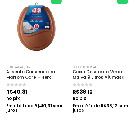
DECORACAO/LAR
DECORACAO/LAR
Assento Convencional 
Caixa Descarga Verde 
Marrom Ocre – Herc
Malva 9 Litros Alumasa
0
de 5
0
de 5
R$
40,31
R$
38,12
no pix
no pix
Em até
1
x de
R$
40,31
sem
Em até
1
x de
R$
38,12
sem
juros
juros