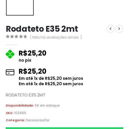
Rodateto E35 2mt
( Não há avaliações ainda. )
0
fora de 5
R$
25,20
no pix
R$
25,20
Em até
1
x de
R$
25,20
sem juros
Em até
1
x de
R$
25,20
sem juros
RODATETO E35 2MT
Disponibilidade:
56 em estoque
SKU:
102665
Categoria:
Decoracao/lar