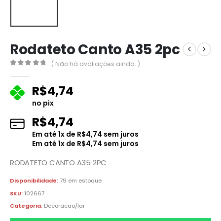
Rodateto Canto A35 2pc
( Não há avaliações ainda. )
0
fora de 5
R$
4,74
no pix
R$
4,74
Em até
1
x de
R$
4,74
sem juros
Em até
1
x de
R$
4,74
sem juros
RODATETO CANTO A35 2PC
Disponibilidade:
79 em estoque
SKU:
102667
Categoria:
Decoracao/lar