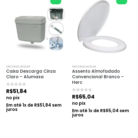
DECORACAO/LAR
DECORACAO/LAR
Assento Almofadado 
Assento Sanitário Oval 
Convencional Branco – 
em Polietileno 
Herc
Almofadado Branco
0
de 5
0
de 5
R$
65,04
R$
159,84
no pix
no pix
Em até
1
x de
R$
65,04
sem
Em até
3
x de
R$
53,28
sem
juros
juros