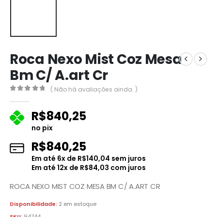
Roca Nexo Mist Coz Mesa
Bm C/ A.art Cr
( Não há avaliações ainda. )
0
fora de 5
R$
840,25
no pix
R$
840,25
Em até
6
x de
R$
140,04
sem juros
Em até
12
x de
R$
84,03
com juros
ROCA NEXO MIST COZ MESA BM C/ A.ART CR
Disponibilidade:
2 em estoque
SKU:
94744