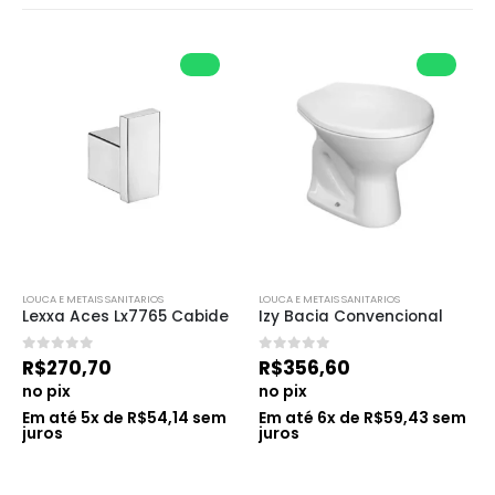
LOUCA E METAIS SANITARIOS
LOUCA E METAIS SANITARIOS
Lexxa Aces Lx7765 Cabide
Izy Bacia Convencional
0
de 5
0
de 5
R$
270,70
R$
356,60
no pix
no pix
Em até
5
x de
R$
54,14
sem
Em até
6
x de
R$
59,43
sem
juros
juros