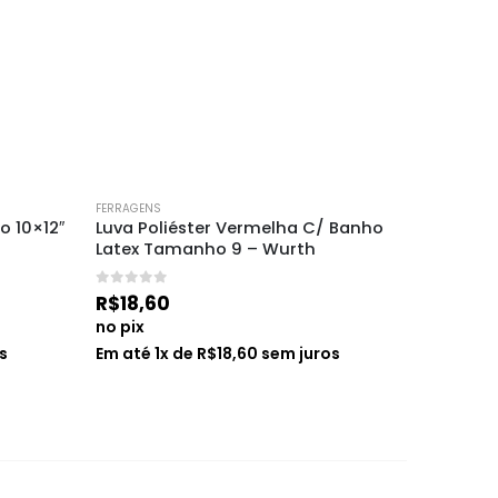
FERRAGENS
FERRAGENS
o 10×12″ 
Luva Poliéster Vermelha C/ Banho 
Ferrame
Latex Tamanho 9 – Wurth
Hidráuli
0
de 5
0
de 5
R$
18,60
R$
84,
no pix
no pix
s
Em até
1
x de
R$
18,60
sem juros
Em até
1