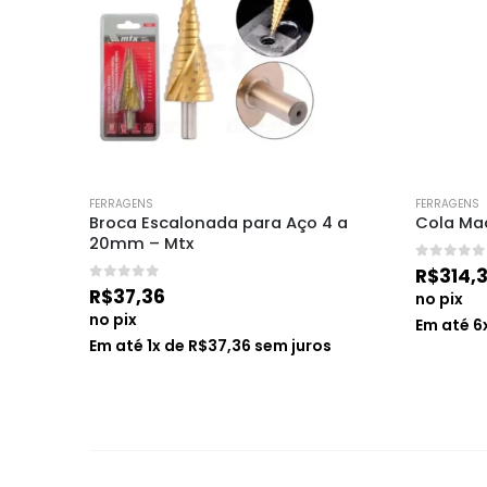
FERRAGENS
FERRAGENS
co 4×6″ 
Broca Escalonada para Aço 4 a 
Cola Mad
20mm – Mtx
0
de 5
R$
314,
0
de 5
R$
37,36
no pix
no pix
Em até
6
Em até
1
x de
R$
37,36
sem juros