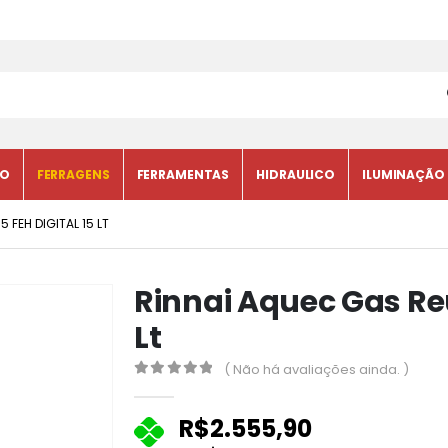
CO
FERRAGENS
FERRAMENTAS
HIDRAULICO
ILUMINAÇÃO
 FEH DIGITAL 15 LT
Rinnai Aquec Gas Reu
Lt
( Não há avaliações ainda. )
0
fora de 5
R$
2.555,90