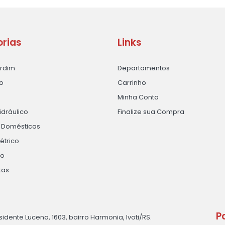
rias
Links
ardim
Departamentos
o
Carrinho
Minha Conta
idráulico
Finalize sua Compra
s Domésticas
létrico
ão
tas
P
sidente Lucena, 1603, bairro Harmonia, Ivoti/RS.