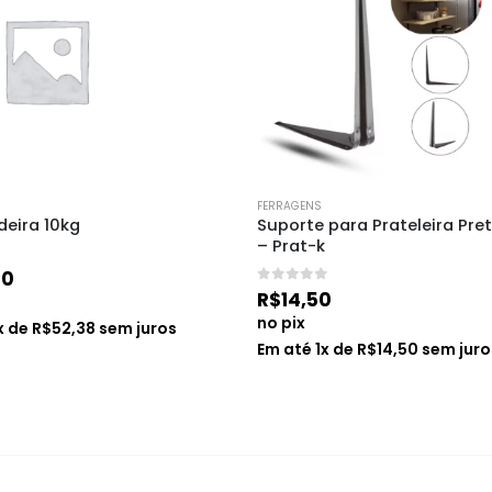
FERRAGENS
eira 10kg
Suporte para Prateleira Pret
– Prat-k
30
0
de 5
R$
14,50
no pix
x de
R$
52,38
sem juros
Em até
1
x de
R$
14,50
sem juro