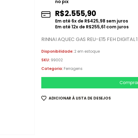
no pix
R$
2.555,90
Em até
6
x de
R$
425,98
sem juros
Em até
12
x de
R$
255,61
com juros
RINNAI AQUEC GAS REU-E15 FEH DIGITAL 1
Disponibilidade:
2 em estoque
SKU:
99002
Categoria:
Ferragens
Comprar
ADICIONAR À LISTA DE DESEJOS