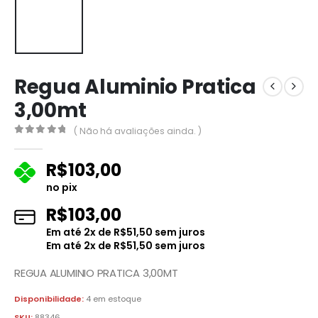
Regua Aluminio Pratica
3,00mt
( Não há avaliações ainda. )
0
fora de 5
R$
103,00
no pix
R$
103,00
Em até
2
x de
R$
51,50
sem juros
Em até
2
x de
R$
51,50
sem juros
REGUA ALUMINIO PRATICA 3,00MT
Disponibilidade:
4 em estoque
SKU:
88346