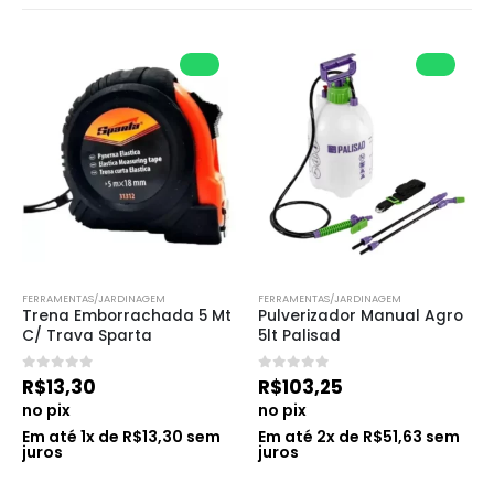
FERRAMENTAS/JARDINAGEM
FERRAMENTAS/JARDINAGEM
Trena Emborrachada 5 Mt 
Pulverizador Manual Agro 
C/ Trava Sparta
5lt Palisad
0
de 5
0
de 5
R$
13,30
R$
103,25
no pix
no pix
Em até
1
x de
R$
13,30
sem
Em até
2
x de
R$
51,63
sem
juros
juros