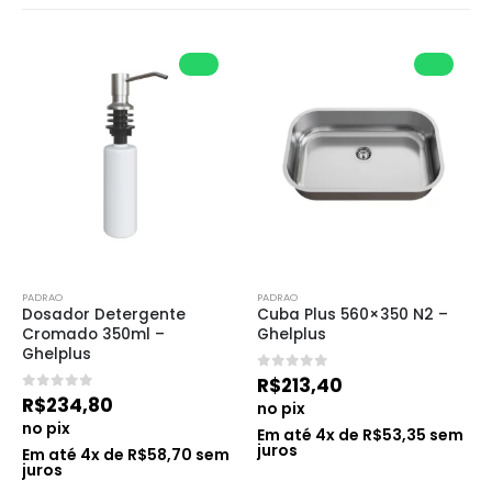
PADRAO
PADRAO
Dosador Detergente 
Cuba Plus 560×350 N2 – 
Cromado 350ml – 
Ghelplus
Ghelplus
0
de 5
R$
213,40
0
de 5
R$
234,80
no pix
no pix
Em até
4
x de
R$
53,35
sem
juros
Em até
4
x de
R$
58,70
sem
juros