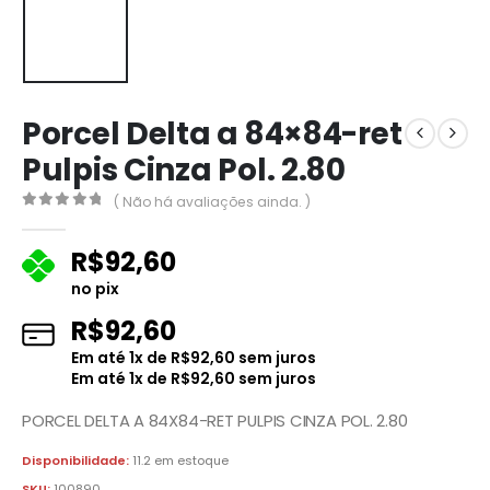
Porcel Delta a 84×84-ret
Pulpis Cinza Pol. 2.80
( Não há avaliações ainda. )
0
fora de 5
R$
92,60
no pix
R$
92,60
Em até
1
x de
R$
92,60
sem juros
Em até
1
x de
R$
92,60
sem juros
PORCEL DELTA A 84X84-RET PULPIS CINZA POL. 2.80
Disponibilidade:
11.2 em estoque
SKU:
100890