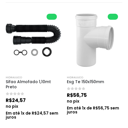
HIDRAULICO
HIDRAULICO
Sifao Almofado 1,10mt 
Esg Te 150x150mm
Preto
0
de 5
R$
56,75
0
de 5
R$
24,57
no pix
no pix
Em até
1
x de
R$
56,75
sem
juros
Em até
1
x de
R$
24,57
sem
juros