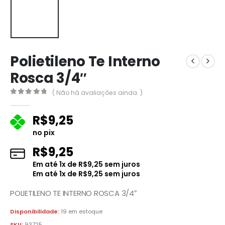
Polietileno Te Interno
Rosca 3/4″
( Não há avaliações ainda. )
0
fora de 5
R$
9,25
no pix
R$
9,25
Em até
1
x de
R$
9,25
sem juros
Em até
1
x de
R$
9,25
sem juros
POLIETILENO TE INTERNO ROSCA 3/4″
Disponibilidade:
19 em estoque
SKU:
93725