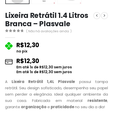
Lixeira Retrátil 1.4 Litros
Branca – Plasvale
( Não há avaliações ainda. )
0
fora de 5
R$
12,30
no pix
R$
12,30
Em até
1
x de
R$
12,30
sem juros
Em até
1
x de
R$
12,30
sem juros
A
Lixeira Retrátil 1,4L Plasvale
possui tampa
retrátil. Seu design sofisticado, desempenha seu papel
sem perder a elegância. Ideal qualquer ambiente da
sua casa. Fabricada em material
resistente
,
garante
organização
e
praticidade
no seu dia a dia!