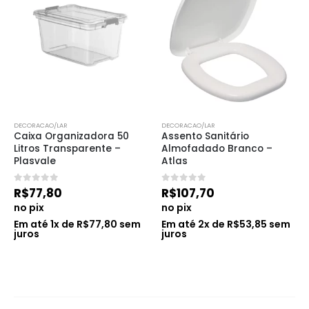
DECORACAO/LAR
DECORACAO/LAR
Caixa Organizadora 50 
Assento Sanitário 
Litros Transparente – 
Almofadado Branco – 
Plasvale
Atlas
0
de 5
0
de 5
R$
77,80
R$
107,70
no pix
no pix
Em até
1
x de
R$
77,80
sem
Em até
2
x de
R$
53,85
sem
juros
juros