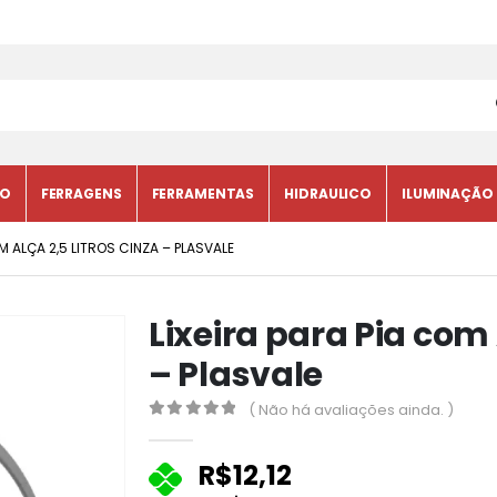
CO
FERRAGENS
FERRAMENTAS
HIDRAULICO
ILUMINAÇÃO
OM ALÇA 2,5 LITROS CINZA – PLASVALE
Lixeira para Pia com 
– Plasvale
( Não há avaliações ainda. )
0
fora de 5
R$
12,12