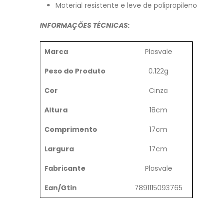
Material resistente e leve de polipropileno
INFORMAÇÕES TÉCNICAS:
Marca
Plasvale
Peso do Produto
0.122g
Cor
Cinza
Altura
18cm
Comprimento
17cm
Largura
17cm
Fabricante
Plasvale
Ean/Gtin
7891115093765