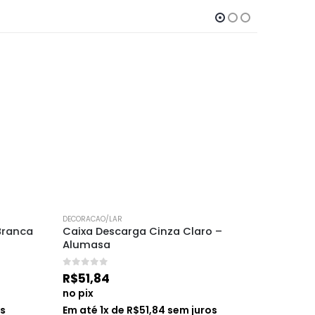
DECORACAO/LAR
DECORACAO
Branca 
Caixa Descarga Cinza Claro – 
Assento
Alumasa
Herc
0
de 5
0
de 5
R$
51,84
R$
40,3
no pix
no pix
s
Em até
1
x de
R$
51,84
sem juros
Em até
1