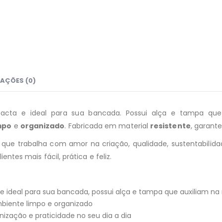
AÇÕES (0)
cta e ideal para sua bancada. Possui alça e tampa qu
mpo
e
organizado
. Fabricada em material
resistente
, garant
que trabalha com amor na criação, qualidade, sustentabilidad
entes mais fácil, prática e feliz.
ta e ideal para sua bancada, possui alça e tampa que auxiliam na
mbiente limpo e organizado
nização e praticidade no seu dia a dia