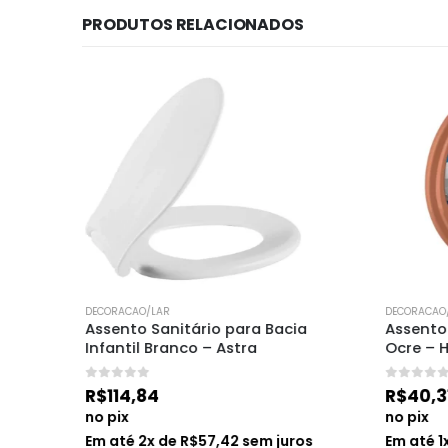
PRODUTOS RELACIONADOS
DECORACAO/LAR
DECORACAO/
do 
Assento Sanitário para Bacia 
Assento
Infantil Branco – Astra
Ocre – H
0
de 5
0
de 5
R$
114,84
R$
40,3
no pix
no pix
os
Em até
2
x de
R$
57,42
sem juros
Em até
1