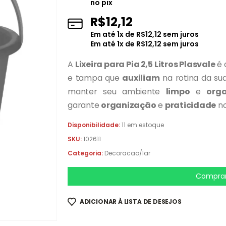
no pix
R$
12,12
Em até
1
x de
R$
12,12
sem juros
Em até
1
x de
R$
12,12
sem juros
A
Lixeira para Pia 2,5 Litros Plasvale
é 
e tampa que
auxiliam
na rotina da sua
manter seu ambiente
limpo
e
org
garante
organização
e
praticidade
no
Disponibilidade:
11 em estoque
SKU:
102611
Categoria:
Decoracao/lar
Comprar
ADICIONAR À LISTA DE DESEJOS