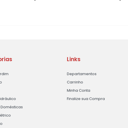
rias
Links
ardim
Departamentos
o
Carrinho
Minha Conta
idráulico
Finalize sua Compra
s Domésticas
létrico
ão