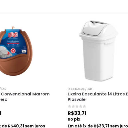
LAR
DECORACAO/LAR
 Convencional Marrom 
Lixeira Basculante 14 Litros 
erc
Plasvale
0
de 5
1
R$
33,71
no pix
x de
R$
40,31
sem juros
Em até
1
x de
R$
33,71
sem juro