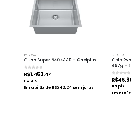
PADRAO
PADRAO
plus
Cola Pva D3 para Piso Laminado 
Conjunto
497g – Eucafloor
Amendoa
0
de 5
0
de 5
R$
45,80
R$
698,
no pix
no pix
ros
Em até
1
x de
R$
45,80
sem juros
Em até
6