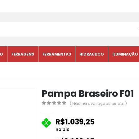
CO
FERRAGENS
FERRAMENTAS
HIDRAULICO
ILUMINAÇÃO
Pampa Braseiro F01
( Não há avaliações ainda. )
0
fora de 5
R$
1.039,25
no pix