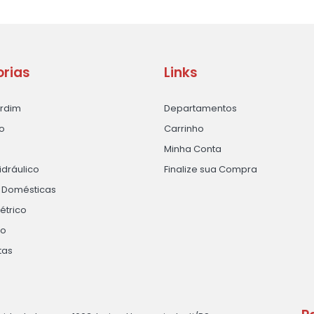
rias
Links
ardim
Departamentos
o
Carrinho
Minha Conta
idráulico
Finalize sua Compra
s Domésticas
létrico
ão
tas