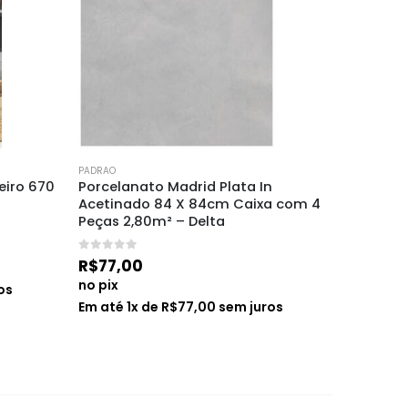
PADRAO
PADRAO
 
Válvula de Escoamento Abs – 
Nicho d
 com 4 
Ghelplus
60cm B
0
de 5
0
de 5
R$
28,10
R$
129,
no pix
no pix
Em até
1
x de
R$
28,10
sem juros
Em até
2
os