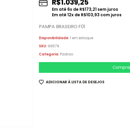
R$
1.039,25
Em até
6
x de
R$
173,21
sem juros
Em até
12
x de
R$
103,93
com juros
PAMPA BRASEIRO F01
Disponibilidade:
1 em estoque
SKU:
99579
Categoria:
Padrao
Comprar
ADICIONAR À LISTA DE DESEJOS