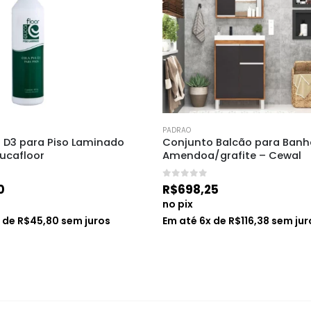
PADRAO
 Balcão para Banheiro 670 
Porcelanato Madrid Plata In
/grafite – Cewal
Acetinado 84 X 84cm Caixa
Peças 2,80m² – Delta
25
0
de 5
R$
77,00
no pix
x de
R$
116,38
sem juros
Em até
1
x de
R$
77,00
sem jur