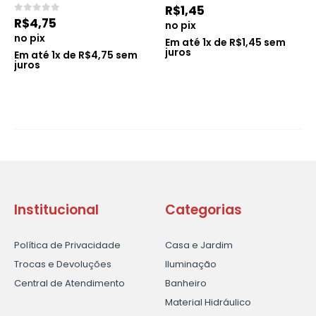
0
de 5
R$
1,45
0
de 5
R$
4,75
no pix
no pix
Em até
1
x de
R$
1,45
sem
juros
Em até
1
x de
R$
4,75
sem
juros
Institucional
Categorias
Política de Privacidade
Casa e Jardim
Trocas e Devoluções
Iluminação
Central de Atendimento
Banheiro
Material Hidráulico