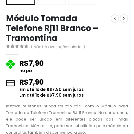
Módulo Tomada
Telefone Rj11 Branco –
Tramontina
( Não há avaliações ainda. )
0
fora de 5
R$
7,90
no pix
R$
7,90
Em até
1
x de
R$
7,90
sem juros
Em até
1
x de
R$
7,90
sem juros
Instalar telefones nunca foi tão fácil com o Módulo para
Tomada de Telefone Tramontina RJ 11 Branco. Na cor branca,
ele pode ser usado em diferentes placas das linhas
Tramontina. Além disso, pode ser substituído pelo módulo da
cor grafite, também disponível para uso.