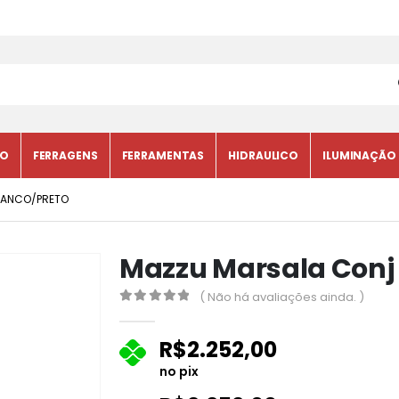
CO
FERRAGENS
FERRAMENTAS
HIDRAULICO
ILUMINAÇÃO
RANCO/PRETO
Mazzu Marsala Conj
( Não há avaliações ainda. )
0
fora de 5
R$
2.252,00
no pix