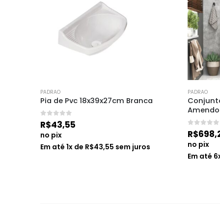
PADRAO
PADRAO
– 
Pia de Pvc 18x39x27cm Branca
Conjunto
Amendoa
0
de 5
R$
43,55
0
de 5
R$
698,
no pix
no pix
Em até
1
x de
R$
43,55
sem juros
s
Em até
6