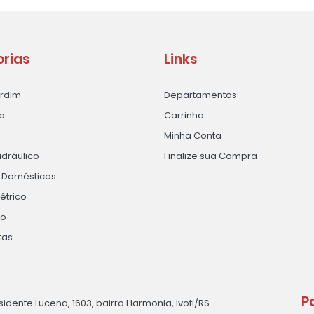
rias
Links
ardim
Departamentos
o
Carrinho
Minha Conta
idráulico
Finalize sua Compra
s Domésticas
létrico
ão
tas
P
sidente Lucena, 1603, bairro Harmonia, Ivoti/RS.