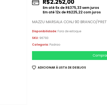
R$
2.252,00
Em até
6
x de
R$
375,33
sem juros
Em até
12
x de
R$
225,22
com juros
MAZZU MARSALA CONJ 90 BRANCO/PRE
Disponibilidade:
Fora de estoque
SKU:
96793
Categoria:
Padrao
Comprar
ADICIONAR À LISTA DE DESEJOS