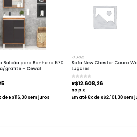
PADRAO
 Balcão para Banheiro 670 
Sofa New Chester Couro Wa
/grafite – Cewal
Lugares
0
de 5
25
R$
12.608,26
no pix
x de
R$
116,38
sem juros
Em até
6
x de
R$
2.101,38
sem j