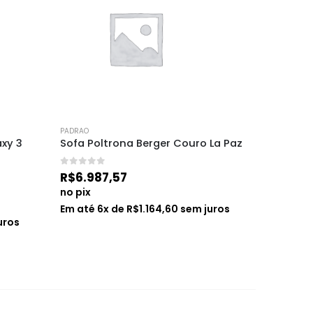
PADRAO
PADRAO
xy 3 
Sofa Poltrona Berger Couro La Paz
Balcão 
Roma 80
0
de 5
R$
6.987,57
0
de 5
R$
1.71
no pix
no pix
Em até
6
x de
R$
1.164,60
sem juros
uros
Em até
6