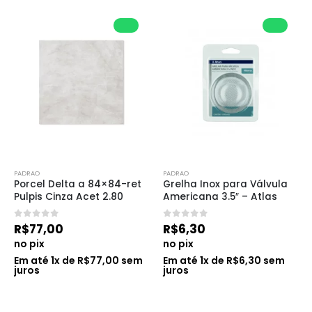
PADRAO
PADRAO
Porcel Delta a 84×84-ret 
Grelha Inox para Válvula 
Pulpis Cinza Acet 2.80
Americana 3.5″ – Atlas
0
de 5
0
de 5
R$
77,00
R$
6,30
no pix
no pix
Em até
1
x de
R$
77,00
sem
Em até
1
x de
R$
6,30
sem
juros
juros