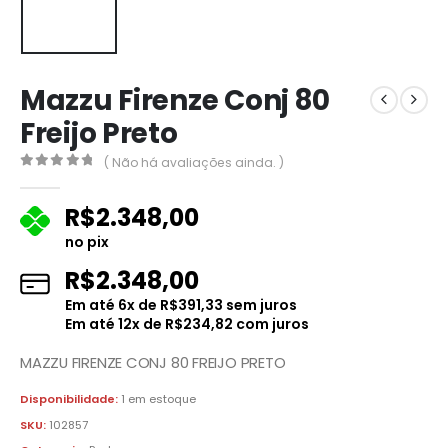
Mazzu Firenze Conj 80
Freijo Preto
( Não há avaliações ainda. )
0
fora de 5
R$
2.348,00
no pix
R$
2.348,00
Em até
6
x de
R$
391,33
sem juros
Em até
12
x de
R$
234,82
com juros
MAZZU FIRENZE CONJ 80 FREIJO PRETO
Disponibilidade:
1 em estoque
SKU:
102857