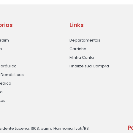
rias
Links
ardim
Departamentos
o
Carrinho
Minha Conta
idráulico
Finalize sua Compra
s Domésticas
létrico
ão
tas
P
sidente Lucena, 1603, bairro Harmonia, Ivoti/RS.