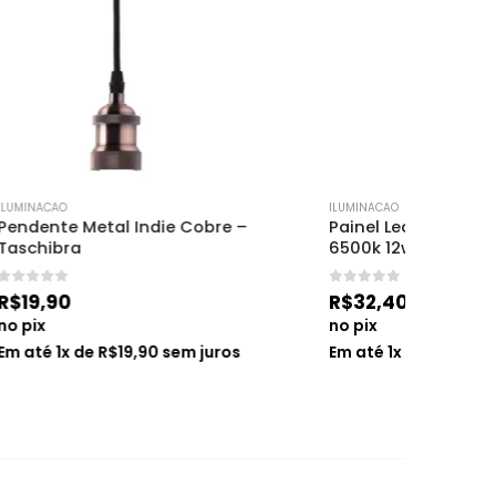
ILUMINACAO
ILUMINACA
 – 
Painel Led Sobrepor Quadrado 
Painel 
6500k 12w – Blumenau
24w – 
0
de 5
0
de 5
R$
32,40
R$
38,6
no pix
no pix
s
Em até
1
x de
R$
32,40
sem juros
Em até
1