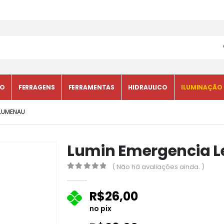
CO
FERRAGENS
FERRAMENTAS
HIDRAULICO
ILUMINAÇÃO
BLUMENAU
Lumin Emergencia 
( Não há avaliações ainda. )
0
fora de 5
R$
26,00
no pix