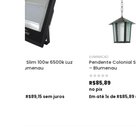
ILUMINACAO
ILUMINACAO
 Luz 
Pendente Colonial Sextavado Preto 
Lumin Es
– Blumenau
0
de 5
R$
30,5
0
de 5
R$
85,89
no pix
no pix
Em até
1
s
Em até
1
x de
R$
85,89
sem juros