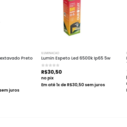
ILUMINACAO
peto Led 6500k Ip65 5w
Pendente Metal Indie Cobre
Taschibra
0
0
de 5
R$
19,90
no pix
x de
R$
30,50
sem juros
Em até
1
x de
R$
19,90
sem juro