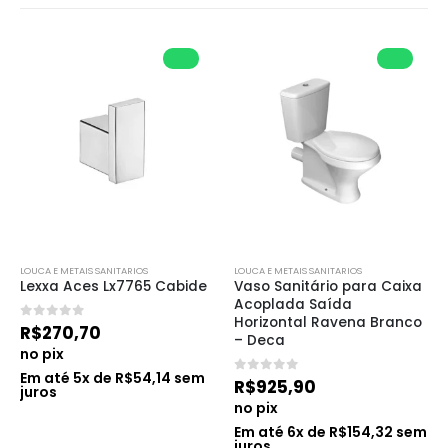
LOUCA E METAIS SANITARIOS
LOUCA E METAIS SANITARIOS
Lexxa Aces Lx7765 Cabide
Vaso Sanitário para Caixa 
Acoplada Saída 
Horizontal Ravena Branco 
0
de 5
R$
270,70
– Deca
no pix
Em até
5
x de
R$
54,14
sem
0
de 5
R$
925,90
juros
no pix
Em até
6
x de
R$
154,32
sem
juros