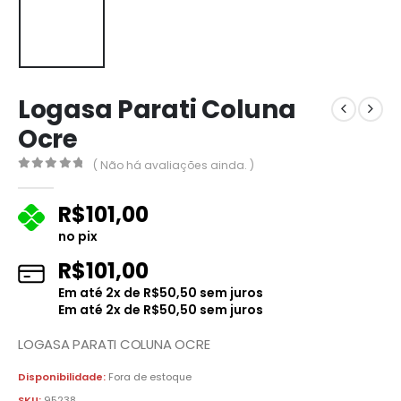
Logasa Parati Coluna
Ocre
( Não há avaliações ainda. )
0
fora de 5
R$
101,00
no pix
R$
101,00
Em até
2
x de
R$
50,50
sem juros
Em até
2
x de
R$
50,50
sem juros
LOGASA PARATI COLUNA OCRE
Disponibilidade:
Fora de estoque
SKU:
95238