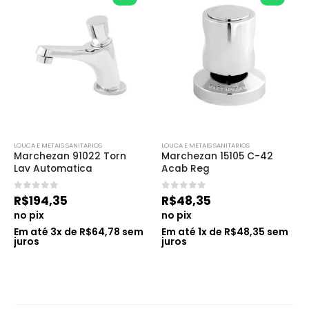
LOUCA E METAIS SANITARIOS
LOUCA E METAIS SANITARIOS
Marchezan 91022 Torn 
Marchezan 15105 C-42 
Lav Automatica
Acab Reg
0
de 5
0
de 5
R$
194,35
R$
48,35
no pix
no pix
Em até
3
x de
R$
64,78
sem
Em até
1
x de
R$
48,35
sem
juros
juros