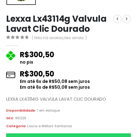
Lexxa Lx43114g Valvula
Lavat Clic Dourado
( Não há avaliações ainda. )
0
fora de 5
R$
300,50
no pix
R$
300,50
Em até
6
x de
R$
50,08
sem juros
Em até
6
x de
R$
50,08
sem juros
LEXXA LX43114G VALVULA LAVAT CLIC DOURADO
Disponibilidade:
1 em estoque
SKU:
96225
Categoria:
Louca e Metais Sanitarios