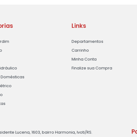
rias
Links
ardim
Departamentos
o
Carrinho
Minha Conta
idráulico
Finalize sua Compra
s Domésticas
létrico
ão
tas
P
sidente Lucena, 1603, bairro Harmonia, Ivoti/RS.