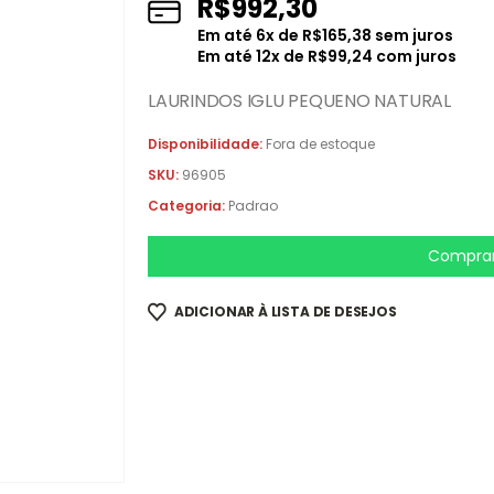
R$
992,30
Em até
6
x de
R$
165,38
sem juros
Em até
12
x de
R$
99,24
com juros
LAURINDOS IGLU PEQUENO NATURAL
Disponibilidade:
Fora de estoque
SKU:
96905
Categoria:
Padrao
Comprar
ADICIONAR À LISTA DE DESEJOS