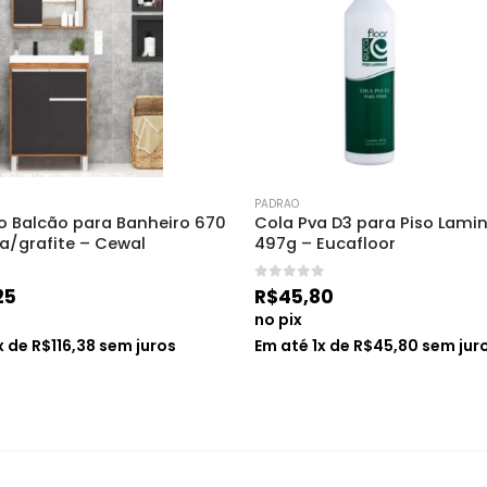
PADRAO
 Balcão para Banheiro 670 
Cola Pva D3 para Piso Lami
/grafite – Cewal
497g – Eucafloor
0
de 5
25
R$
45,80
no pix
x de
R$
116,38
sem juros
Em até
1
x de
R$
45,80
sem jur