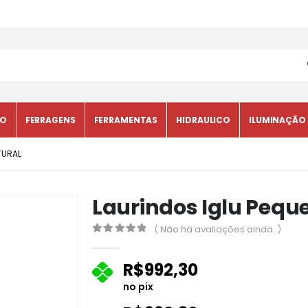
CO
FERRAGENS
FERRAMENTAS
HIDRAULICO
ILUMINAÇÃO
TURAL
Laurindos Iglu Pequ
( Não há avaliações ainda. )
0
fora de 5
R$
992,30
no pix