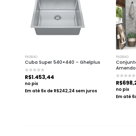
PADRAO
PADRAO
o 630 
Cuba Super 540×440 – Ghelplus
Conjunto
Amendoa
0
de 5
R$
1.453,44
0
de 5
R$
698,
no pix
no pix
Em até
6
x de
R$
242,24
sem juros
ros
Em até
6