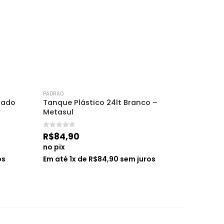
PADRAO
PADRAO
nado 
Tanque Plástico 24lt Branco – 
Balcão 
Metasul
Nordic8
0
de 5
0
de 5
R$
84,90
R$
2.30
no pix
no pix
os
Em até
1
x de
R$
84,90
sem juros
Em até
6