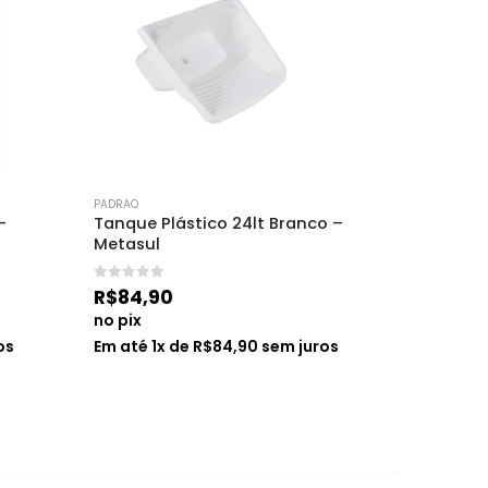
PADRAO
PADRAO
– 
Tanque Plástico 24lt Branco – 
Pia de 
Metasul
0
de 5
R$
43,5
0
de 5
R$
84,90
no pix
no pix
Em até
1
os
Em até
1
x de
R$
84,90
sem juros