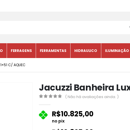
CO
FERRAGENS
FERRAMENTAS
HIDRAULICO
ILUMINAÇÃO
81×51 C/ AQUEC
Jacuzzi Banheira Lux
( Não há avaliações ainda. )
0
fora de 5
R$
10.825,00
no pix