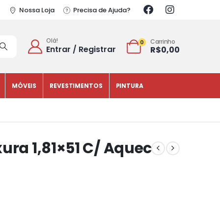
Nossa Loja
Precisa de Ajuda?
Olá!
Carrinho
0
Entrar / Registrar
R$
0,00
MÓVEIS
REVESTIMENTOS
PINTURA
ura 1,81×51 C/ Aquec