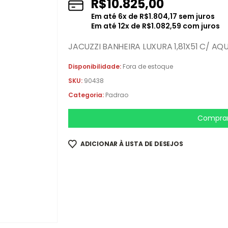
R$
10.825,00
Em até
6
x de
R$
1.804,17
sem juros
Em até
12
x de
R$
1.082,59
com juros
JACUZZI BANHEIRA LUXURA 1,81X51 C/ AQ
Disponibilidade:
Fora de estoque
SKU:
90438
Categoria:
Padrao
Comprar
ADICIONAR À LISTA DE DESEJOS