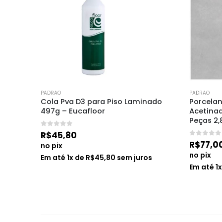
PADRAO
PADRAO
y 3 
Cola Pva D3 para Piso Laminado 
Porcelan
497g – Eucafloor
Acetina
Peças 2,
0
de 5
R$
45,80
0
de 5
R$
77,0
no pix
no pix
ros
Em até
1
x de
R$
45,80
sem juros
Em até
1