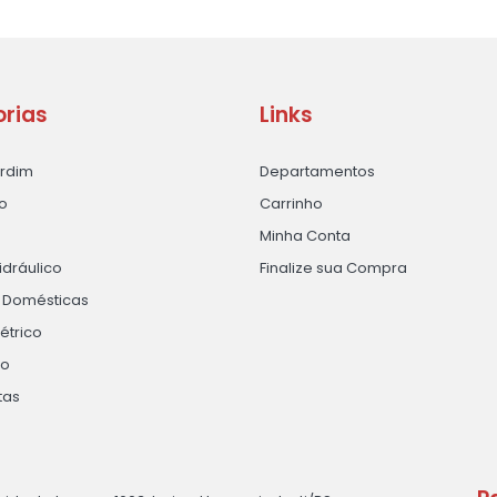
rias
Links
ardim
Departamentos
o
Carrinho
Minha Conta
idráulico
Finalize sua Compra
s Domésticas
létrico
ão
tas