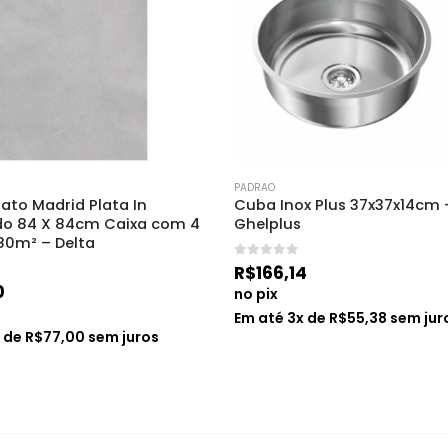
PADRAO
ato Madrid Plata In 
Cuba Inox Plus 37x37x14cm 
do 84 X 84cm Caixa com 4 
Ghelplus
80m² – Delta
0
de 5
R$
166,14
0
no pix
Em até
3
x de
R$
55,38
sem jur
x de
R$
77,00
sem juros