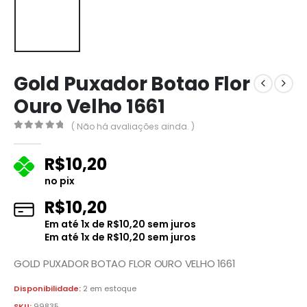
Gold Puxador Botao Flor
Ouro Velho 1661
( Não há avaliações ainda. )
0
fora de 5
R$
10,20
no pix
R$
10,20
Em até
1
x de
R$
10,20
sem juros
Em até
1
x de
R$
10,20
sem juros
GOLD PUXADOR BOTAO FLOR OURO VELHO 1661
Disponibilidade:
2 em estoque
SKU:
99835