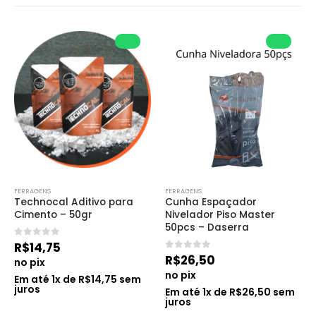
FERRAGENS
FERRAGENS
Technocal Aditivo para 
Cunha Espaçador 
Cimento – 50gr
Nivelador Piso Master 
50pcs – Daserra
0
de 5
R$
14,75
0
de 5
R$
26,50
no pix
no pix
Em até
1
x de
R$
14,75
sem
juros
Em até
1
x de
R$
26,50
sem
juros