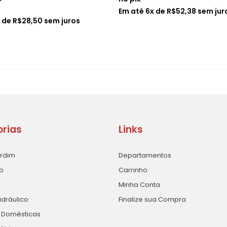
Em até
6
x de
R$
52,38
sem jur
x de
R$
28,50
sem juros
rias
Links
ardim
Departamentos
o
Carrinho
Minha Conta
idráulico
Finalize sua Compra
s Domésticas