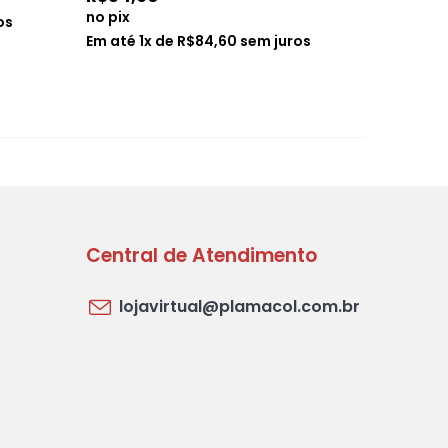
no pix
no pix
os
Em até
1
x de
R$
84,60
sem juros
Em até
1
Central de Atendimento
lojavirtual@plamacol.com.br