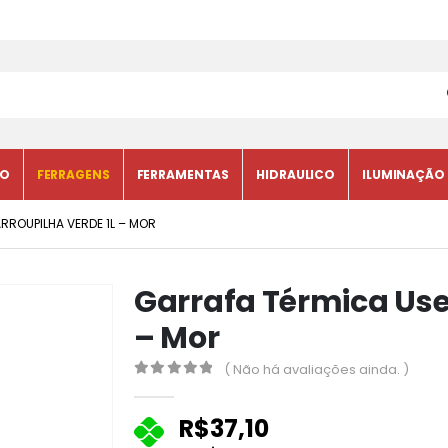
CO
FERRAGENS
FERRAMENTAS
HIDRAULICO
ILUMINAÇÃO
RROUPILHA VERDE 1L – MOR
Garrafa Térmica Use 
– Mor
( Não há avaliações ainda. )
0
fora de 5
R$
37,10