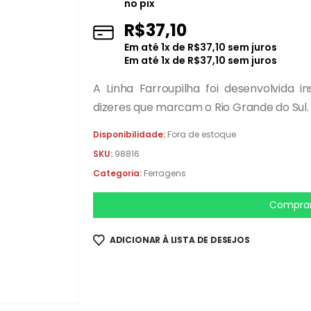
no pix
R$
37,10
Em até
1
x de
R$
37,10
sem juros
Em até
1
x de
R$
37,10
sem juros
A Linha Farroupilha foi desenvolvida 
dizeres que marcam o Rio Grande do Sul.
Disponibilidade:
Fora de estoque
SKU:
98816
Categoria:
Ferragens
Comprar
ADICIONAR À LISTA DE DESEJOS