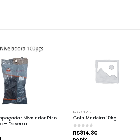
FERRAGENS
paçador Nivelador Piso 
Cola Madeira 10kg
c – Daserra
0
de 5
R$
314,30
0
no pix