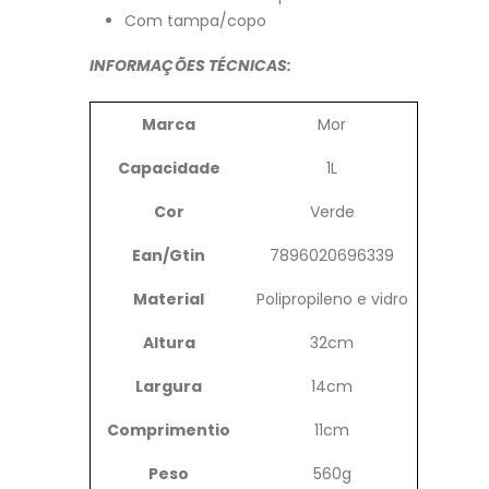
Com tampa/copo
INFORMAÇÕES TÉCNICAS:
Marca
Mor
Capacidade
1L
Cor
Verde
Ean/Gtin
7896020696339
Material
Polipropileno e vidro
Altura
32cm
Largura
14cm
Comprimentio
11cm
Peso
560g