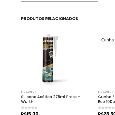
PRODUTOS RELACIONADOS
FERRAGENS
FERRAGENS
 Caixa 
Silicone Acético 275ml Preto – 
Cunha Es
Wurth
Eco 100p
0
de 5
0
de 5
R$
15,00
R$
28,5