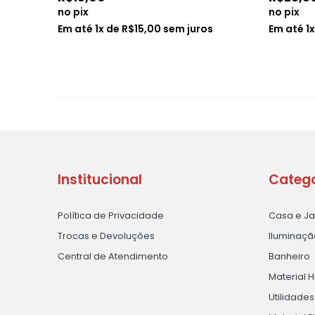
no pix
no pix
s
Em até
1
x de
R$
15,00
sem juros
Em até
1
Institucional
Catego
Política de Privacidade
Casa e J
Trocas e Devoluções
Iluminaçã
Central de Atendimento
Banheiro
Material H
Utilidade