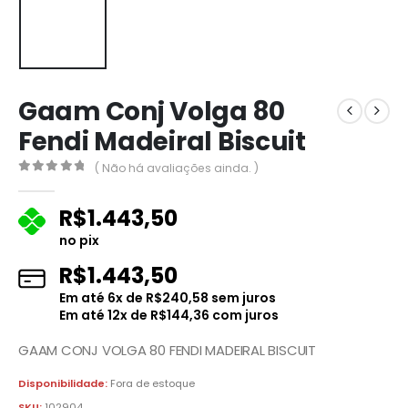
Gaam Conj Volga 80
Fendi Madeiral Biscuit
( Não há avaliações ainda. )
0
fora de 5
R$
1.443,50
no pix
R$
1.443,50
Em até
6
x de
R$
240,58
sem juros
Em até
12
x de
R$
144,36
com juros
GAAM CONJ VOLGA 80 FENDI MADEIRAL BISCUIT
Disponibilidade:
Fora de estoque
SKU:
102904