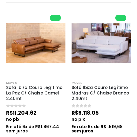
MOVEIS
MOVEIS
Sofá Ibiza Couro Legítimo 
Sofá Ibiza Couro Legítimo 
La Paz C/ Chaise Camel 
Madras C/ Chaise Branco 
2.40mt
2.40mt
0
de 5
0
de 5
R$
11.204,62
R$
9.118,05
no pix
no pix
Em até
6
x de
R$
1.867,44
Em até
6
x de
R$
1.519,68
sem juros
sem juros