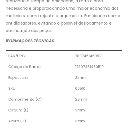
reduzindo o tempo de colocação, a mão e obra
necessária e proporcioanndo uma maior economia dos
materiais, como rejunte e argamassa. Funcionam como
antidilatadores, evitando o possível deslocamento e
danificação das peças.
IFORMAÇÕES TÉCNICAS
EAN/UPC
7897451460513
Código de Barras
17897451460510
Espessura
3 mm
SKU
60510
Comprimento (C)
28mm
Largura (L)
3mm
Altura (H)
3mm