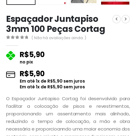
Espaçador Juntapiso
3mm 100 Peças Cortag
( Não há avaliações ainda. )
0
fora de 5
R$
5,90
no pix
R$
5,90
Em até
1
x de
R$
5,90
sem juros
Em até
1
x de
R$
5,90
sem juros
O Espaçador Juntapiso Cortag foi desenvolvido para
facilitar a colocação de pisos e revestimentos,
proporcionando um assentamento mais alinhado,
reduzindo o tempo de colocação, a mão e obra
necessária e proporcioanndo uma maior economia dos