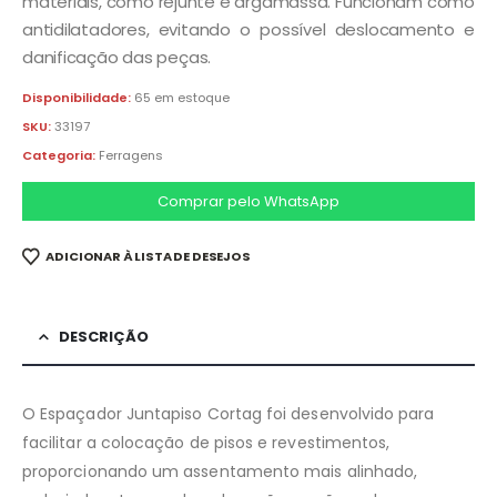
materiais, como rejunte e argamassa. Funcionam como
antidilatadores, evitando o possível deslocamento e
danificação das peças.
Disponibilidade:
65 em estoque
SKU:
33197
Categoria:
Ferragens
Comprar pelo WhatsApp
ADICIONAR À LISTA DE DESEJOS
DESCRIÇÃO
O Espaçador Juntapiso Cortag foi desenvolvido para
facilitar a colocação de pisos e revestimentos,
proporcionando um assentamento mais alinhado,