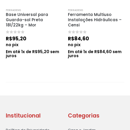
FERRAGENS
FERRAGENS
Base Universal para 
Ferramenta Multiuso 
Guarda-sol Preta 
Instalações Hidráulicas – 
18l/22kg – Mor
Censi
0
de 5
0
de 5
R$
95,20
R$
84,60
no pix
no pix
Em até
1
x de
R$
95,20
sem
Em até
1
x de
R$
84,60
sem
juros
juros
Institucional
Categorias