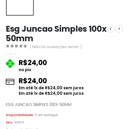
Esg Juncao Simples 100x
50mm
( Não há avaliações ainda. )
0
fora de 5
R$
24,00
no pix
R$
24,00
Em até
1
x de
R$
24,00
sem juros
Em até
1
x de
R$
24,00
sem juros
ESG JUNCAO SIMPLES 100X 50MM
Disponibilidade:
11 em estoque
SKU:
101071