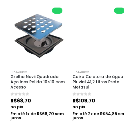
HIDRAULICO
HIDRAULICO
Grelha Novii Quadrada 
Caixa Coletora de água 
Aço Inox Polida 10×10 com 
Pluvial 41,2 Litros Preta 
Acesso
Metasul
0
de 5
0
de 5
R$
68,70
R$
109,70
no pix
no pix
Em até
1
x de
R$
68,70
sem
Em até
2
x de
R$
54,85
sem
juros
juros