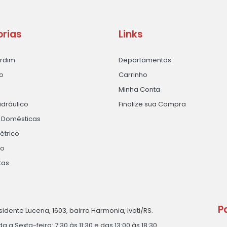
rias
Links
ardim
Departamentos
o
Carrinho
Minha Conta
idráulico
Finalize sua Compra
s Domésticas
létrico
ão
tas
P
sidente Lucena, 1603, bairro Harmonia, Ivoti/RS.
 a Sexta-feira: 7:30 às 11:30 e das 13:00 às 18:30