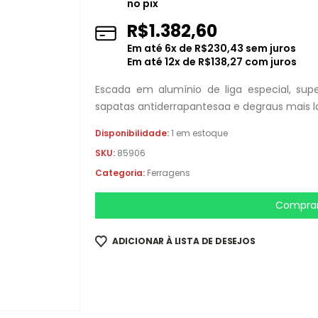
no pix
R$
1.382,60
Em até
6
x de
R$
230,43
sem juros
Em até
12
x de
R$
138,27
com juros
Escada em alumínio de liga especial, supe
sapatas antiderrapantesaa e degraus mais 
Disponibilidade:
1 em estoque
SKU:
85906
Categoria:
Ferragens
Comprar
ADICIONAR À LISTA DE DESEJOS