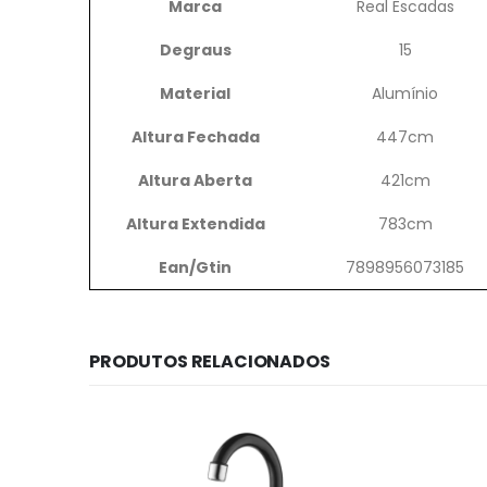
Marca
Real Escadas
Degraus
15
Material
Alumínio
Altura Fechada
447cm
Altura Aberta
421cm
Altura Extendida
783cm
Ean/Gtin
7898956073185
PRODUTOS RELACIONADOS