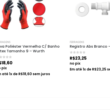
FERRAGENS
iéster Vermelha C/ Banho 
Registro Abs Branco – Censi
amanho 9 – Wurth
0
de 5
R$
23,25
0
no pix
Em até
1
x de
R$
23,25
sem jur
x de
R$
18,60
sem juros