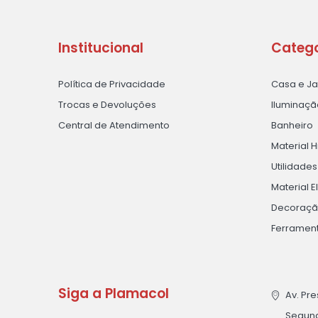
Institucional
Catego
Política de Privacidade
Casa e J
Trocas e Devoluções
Iluminaçã
Central de Atendimento
Banheiro
Material H
Utilidade
Material E
Decoraç
Ferramen
Siga a Plamacol
Av. Pre
Segunda