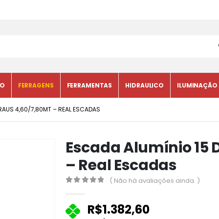
CO
FERRAGENS
FERRAMENTAS
HIDRAULICO
ILUMINAÇÃO
RAUS 4,60/7,80MT – REAL ESCADAS
Escada Alumínio 15 
– Real Escadas
( Não há avaliações ainda. )
0
fora de 5
R$
1.382,60