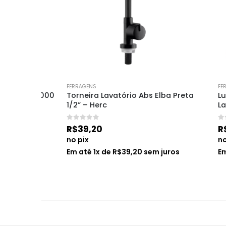
FERRAGENS
FERRAGENS
 Bp1000 
Torneira Lavatório Abs Elba Preta 
Luva Pol
1/2” – Herc
Latex T
0
de 5
0
de 5
R$
39,20
R$
18,6
no pix
no pix
os
Em até
1
x de
R$
39,20
sem juros
Em até
1