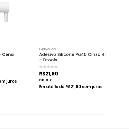
FERRAGENS
FERRAGENS
Adesivo Silicone Pu40 Cinza 400gr 
Broca E
– Dtools
36mm –
0
de 5
0
de 5
R$
21,90
R$
123,
no pix
no pix
os
Em até
1
x de
R$
21,90
sem juros
Em até
2