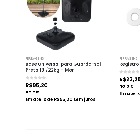
FERRAGENS
FERRAGENS
 400gr 
Base Universal para Guarda-sol 
Registro
Preta 18l/22kg – Mor
0
de 5
R$
23,2
0
de 5
R$
95,20
no pix
no pix
Em até
1
s
Em até
1
x de
R$
95,20
sem juros