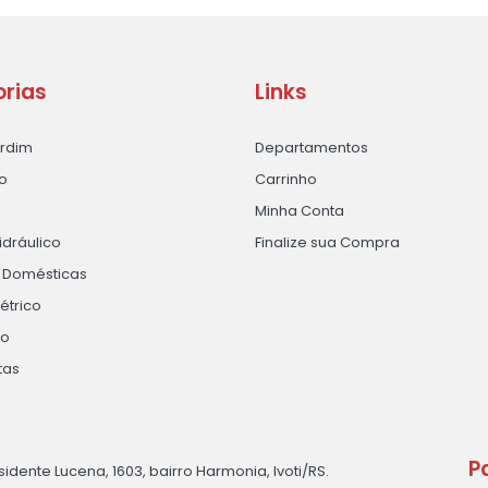
rias
Links
ardim
Departamentos
o
Carrinho
Minha Conta
idráulico
Finalize sua Compra
s Domésticas
létrico
ão
tas
P
sidente Lucena, 1603, bairro Harmonia, Ivoti/RS.