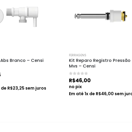
FERRAGENS
 Abs Branco – Censi
Kit Reparo Registro Pressão
Mvs – Censi
5
0
de 5
R$
46,00
no pix
x de
R$
23,25
sem juros
Em até
1
x de
R$
46,00
sem jur