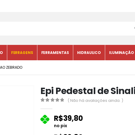
CO
FERRAGENS
FERRAMENTAS
HIDRAULICO
ILUMINAÇÃO
ACAO ZEBRADO
Epi Pedestal de Sina
( Não há avaliações ainda. )
0
fora de 5
R$
39,80
no pix