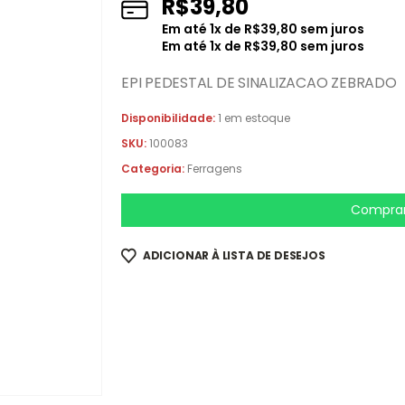
R$
39,80
Em até
1
x de
R$
39,80
sem juros
Em até
1
x de
R$
39,80
sem juros
EPI PEDESTAL DE SINALIZACAO ZEBRADO
Disponibilidade:
1 em estoque
SKU:
100083
Categoria:
Ferragens
Comprar
ADICIONAR À LISTA DE DESEJOS