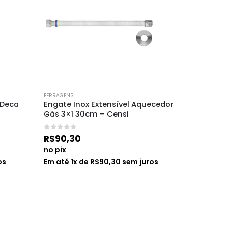
FERRAGENS
FERRAGENS
 Deca 
Engate Inox Extensível Aquecedor 
Adesivo
Gás 3×1 30cm – Censi
Tekbon
0
de 5
0
de 5
R$
90,30
R$
18,0
no pix
no pix
os
Em até
1
x de
R$
90,30
sem juros
Em até
1