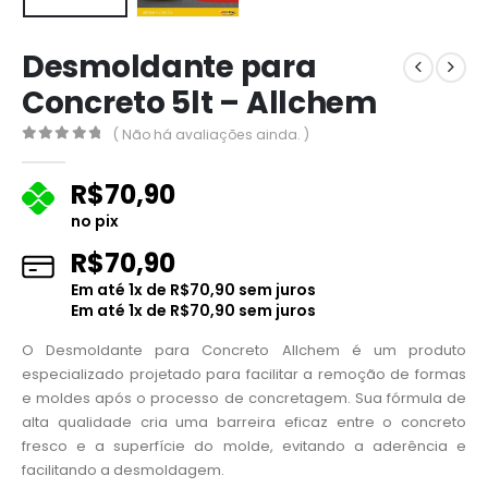
Desmoldante para
Concreto 5lt – Allchem
( Não há avaliações ainda. )
0
fora de 5
R$
70,90
no pix
R$
70,90
Em até
1
x de
R$
70,90
sem juros
Em até
1
x de
R$
70,90
sem juros
O Desmoldante para Concreto Allchem é um produto
especializado projetado para facilitar a remoção de formas
e moldes após o processo de concretagem. Sua fórmula de
alta qualidade cria uma barreira eficaz entre o concreto
fresco e a superfície do molde, evitando a aderência e
facilitando a desmoldagem.