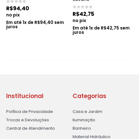
0
de 5
R$
94,40
0
de 5
R$
42,75
no pix
no pix
Em até
1
x de
R$
94,40
sem
juros
Em até
1
x de
R$
42,75
sem
juros
Institucional
Categorias
Política de Privacidade
Casa e Jardim
Trocas e Devoluções
Iluminação
Central de Atendimento
Banheiro
Material Hidráulico