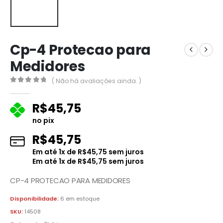
Cp-4 Protecao para
Medidores
( Não há avaliações ainda. )
0
fora de 5
R$
45,75
no pix
R$
45,75
Em até
1
x de
R$
45,75
sem juros
Em até
1
x de
R$
45,75
sem juros
CP-4 PROTECAO PARA MEDIDORES
Disponibilidade:
6 em estoque
SKU:
14508