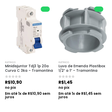
ELETRICO
ELETRICO
Minidisjuntor Tdj3 1p 20a 
Luva de Emenda Plastibox 
Curva C 3ka – Tramontina
1/2″ a 1″ – Tramontina
0
de 5
0
de 5
R$
10,90
R$
1,45
no pix
no pix
Em até
1
x de
R$
10,90
sem
Em até
1
x de
R$
1,45
sem
juros
juros