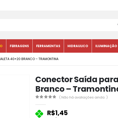
CO
FERRAGENS
FERRAMENTAS
HIDRAULICO
ILUMINAÇÃO
ALETA 40×20 BRANCO – TRAMONTINA
Conector Saída par
Branco – Tramontin
( Não há avaliações ainda. )
0
fora de 5
R$
1,45