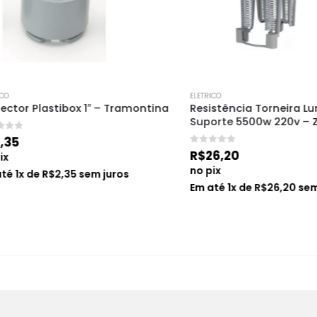
ELETRICO
 Plastibox 1″ – Tramontina
Resistência Torneira Luna 
Suporte 5500w 220v – Zago
0
de 5
R$
26,20
no pix
x de
R$
2,35
sem juros
Em até
1
x de
R$
26,20
sem jur