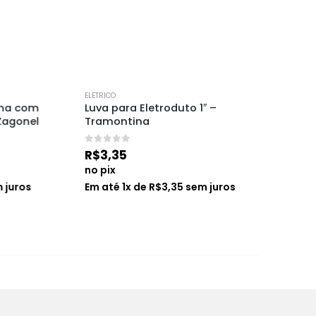
ELETRICO
ELETRICO
com 
Luva para Eletroduto 1″ – 
Resistê
nel
Tramontina
Zagonel
0
de 5
0
de 5
R$
3,35
R$
45,
no pix
no pix
os
Em até
1
x de
R$
3,35
sem juros
Em até
1