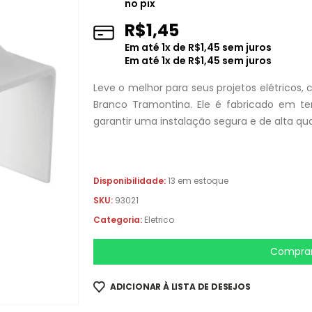
no pix
R$
1,45
Em até
1
x de
R$
1,45
sem juros
Em até
1
x de
R$
1,45
sem juros
Leve o melhor para seus projetos elétrico
Branco Tramontina. Ele é fabricado em te
garantir uma instalação segura e de alta qu
Disponibilidade:
13 em estoque
SKU:
93021
Categoria:
Eletrico
Comprar
ADICIONAR À LISTA DE DESEJOS