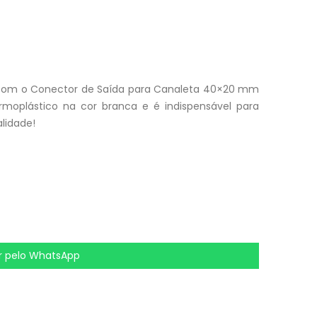
s, com o Conector de Saída para Canaleta 40×20 mm
rmoplástico na cor branca e é indispensável para
alidade!
 pelo WhatsApp