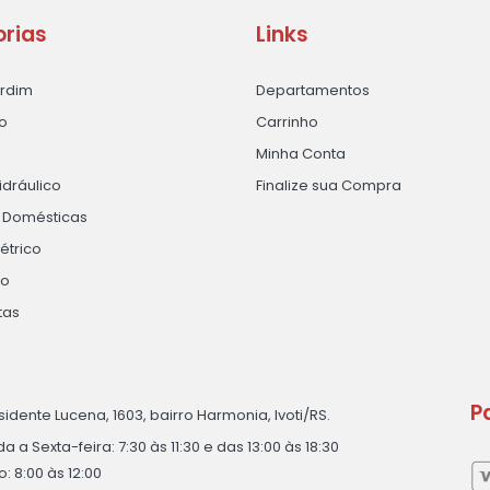
rias
Links
ardim
Departamentos
o
Carrinho
Minha Conta
idráulico
Finalize sua Compra
s Domésticas
létrico
ão
tas
P
sidente Lucena, 1603, bairro Harmonia, Ivoti/RS.
 a Sexta-feira: 7:30 às 11:30 e das 13:00 às 18:30
: 8:00 às 12:00