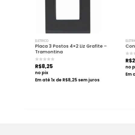
ELETRICO
ELETRICO
 Tds15 
Placa 3 Postos 4×2 Liz Grafite – 
Conector
Tramontina
0
de 5
R$
2,35
0
de 5
R$
8,25
no pix
no pix
Em até
1
s
Em até
1
x de
R$
8,25
sem juros