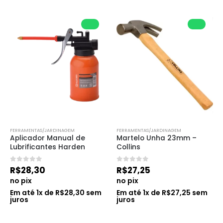
FERRAMENTAS/JARDINAGEM
FERRAMENTAS/JARDINAGEM
Aplicador Manual de 
Martelo Unha 23mm – 
Lubrificantes Harden
Collins
0
de 5
0
de 5
R$
28,30
R$
27,25
no pix
no pix
Em até
1
x de
R$
28,30
sem
Em até
1
x de
R$
27,25
sem
juros
juros