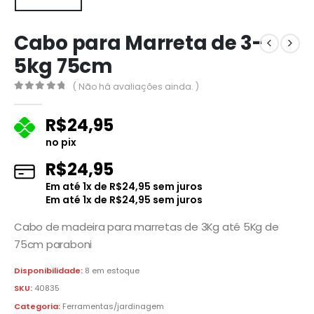
Cabo para Marreta de 3-
5kg 75cm
( Não há avaliações ainda. )
0
fora de 5
R$
24,95
no pix
R$
24,95
Em até
1
x de
R$
24,95
sem juros
Em até
1
x de
R$
24,95
sem juros
Cabo de madeira para marretas de 3Kg até 5Kg de
75cm paraboni
Disponibilidade:
8 em estoque
SKU:
40835
Categoria:
Ferramentas/jardinagem