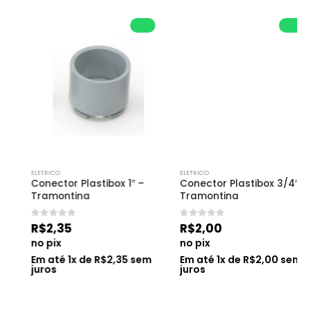
ELETRICO
ELETRICO
Conector Plastibox 1″ – 
Conector Plastibox 3/4″ – 
Tramontina
Tramontina
0
de 5
0
de 5
R$
2,35
R$
2,00
no pix
no pix
Em até
1
x de
R$
2,35
sem
Em até
1
x de
R$
2,00
sem
juros
juros