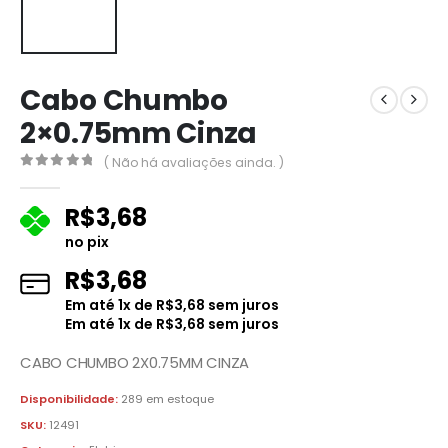
Cabo Chumbo
2×0.75mm Cinza
( Não há avaliações ainda. )
0
fora de 5
R$
3,68
no pix
R$
3,68
Em até
1
x de
R$
3,68
sem juros
Em até
1
x de
R$
3,68
sem juros
CABO CHUMBO 2X0.75MM CINZA
Disponibilidade:
289 em estoque
SKU:
12491