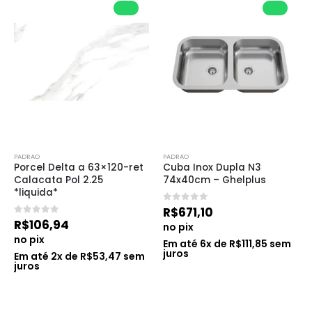
PADRAO
PADRAO
Porcel Delta a 63×120-ret 
Cuba Inox Dupla N3 
Calacata Pol 2.25 
74x40cm – Ghelplus
*liquida*
0
de 5
R$
671,10
0
de 5
R$
106,94
no pix
no pix
Em até
6
x de
R$
111,85
sem
juros
Em até
2
x de
R$
53,47
sem
juros