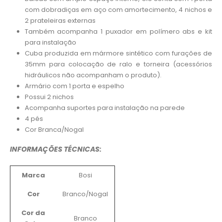
com dobradiças em aço com amortecimento, 4 nichos e
2 prateleiras externas
Também acompanha 1 puxador em polímero abs e kit
para instalação
Cuba produzida em mármore sintético com furações de
35mm para colocação de ralo e torneira (acessórios
hidráulicos não acompanham o produto).
Armário com 1 porta e espelho
Possui 2 nichos
Acompanha suportes para instalação na parede
4 pés
Cor Branca/Nogal
INFORMAÇÕES TÉCNICAS:
Marca
Bosi
Cor
Branco/Nogal
Cor da
Branco