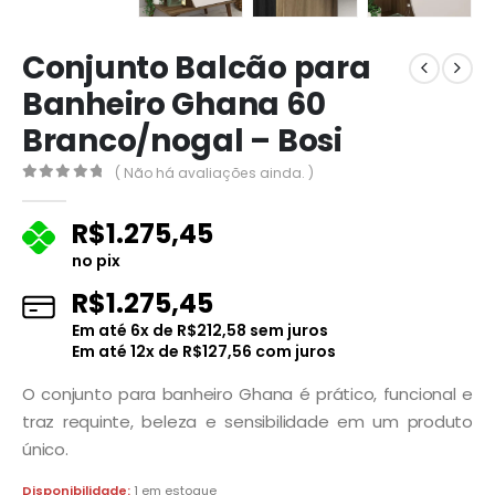
Conjunto Balcão para
Banheiro Ghana 60
Branco/nogal – Bosi
( Não há avaliações ainda. )
0
fora de 5
R$
1.275,45
no pix
R$
1.275,45
Em até
6
x de
R$
212,58
sem juros
Em até
12
x de
R$
127,56
com juros
O conjunto para banheiro Ghana é prático, funcional e
traz requinte, beleza e sensibilidade em um produto
único.
Disponibilidade:
1 em estoque