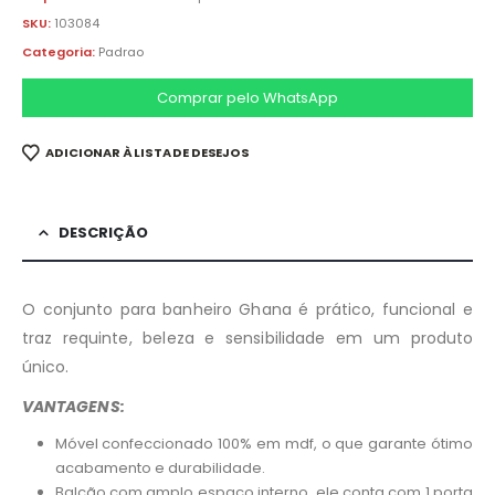
SKU:
103084
Categoria:
Padrao
Comprar pelo WhatsApp
ADICIONAR À LISTA DE DESEJOS
DESCRIÇÃO
O conjunto para banheiro Ghana é prático, funcional e
traz requinte, beleza e sensibilidade em um produto
único.
VANTAGENS:
Móvel confeccionado 100% em mdf, o que garante ótimo
acabamento e durabilidade.
Balcão com amplo espaço interno, ele conta com 1 porta