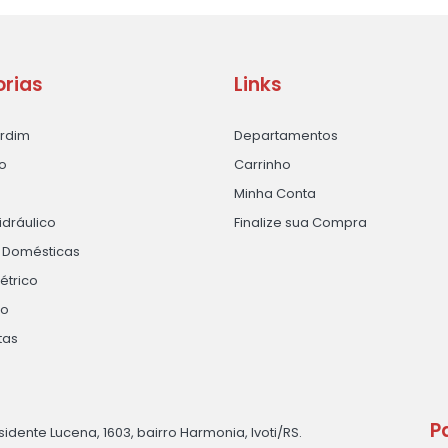
rias
Links
ardim
Departamentos
o
Carrinho
Minha Conta
idráulico
Finalize sua Compra
s Domésticas
létrico
ão
tas
P
sidente Lucena, 1603, bairro Harmonia, Ivoti/RS.