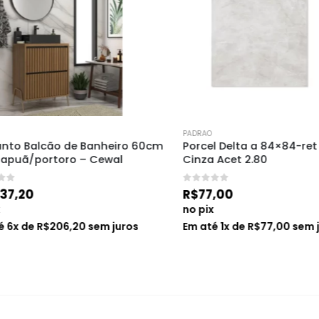
PADRAO
o Balcão de Banheiro 60cm 
Porcel Delta a 84×84-ret Pul
puã/portoro – Cewal
Cinza Acet 2.80
0
de 5
,20
R$
77,00
no pix
x de
R$
206,20
sem juros
Em até
1
x de
R$
77,00
sem jur