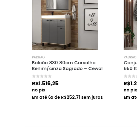
PADRAO
PADRAO
e 
Balcão 830 80cm Carvalho 
Conjunt
Berlim/cinza Sagrado – Cewal
650 Ita
0
de 5
0
de 5
R$
1.516,25
R$
1.237
no pix
no pix
s
Em até
6
x de
R$
252,71
sem juros
Em até
6