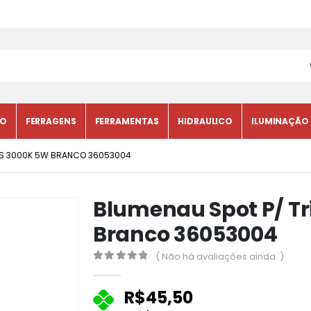
CO
FERRAGENS
FERRAMENTAS
HIDRAULICO
ILUMINAÇÃO
ABS 3000K 5W BRANCO 36053004
Blumenau Spot P/ Tr
Branco 36053004
( Não há avaliações ainda. )
0
fora de 5
R$
45,50