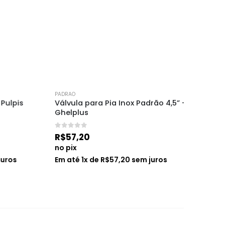
PADRAO
PADRAO
pis 
Válvula para Pia Inox Padrão 4,5” – 
Cuba Su
Ghelplus
0
de 5
R$
1.45
0
de 5
R$
57,20
no pix
no pix
Em até
6
os
Em até
1
x de
R$
57,20
sem juros