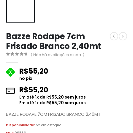
Bazze Rodape 7cm
Frisado Branco 2,40mt
( Não há avaliações ainda. )
0
fora de 5
R$
55,20
no pix
R$
55,20
Em até
1
x de
R$
55,20
sem juros
Em até
1
x de
R$
55,20
sem juros
BAZZE RODAPE 7CM FRISADO BRANCO 2,40MT
Disponibilidade:
52 em estoque
SKU:
99566