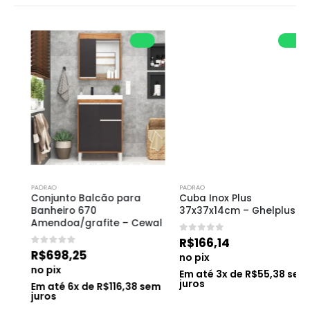
PADRAO
PADRAO
Conjunto Balcão para 
Cuba Inox Plus 
Banheiro 670 
37x37x14cm – Ghelplus
Amendoa/grafite – Cewal
0
de 5
R$
166,14
0
de 5
R$
698,25
no pix
no pix
Em até
3
x de
R$
55,38
sem
juros
Em até
6
x de
R$
116,38
sem
juros